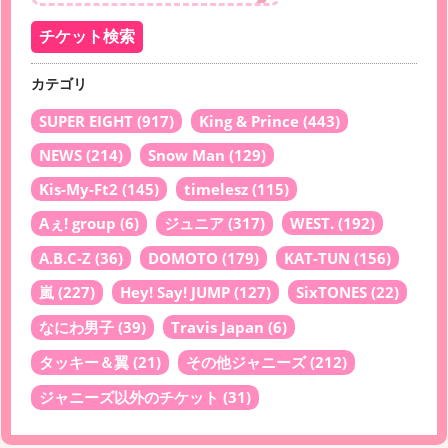
カテゴリ
SUPER EIGHT
(917)
King & Prince
(443)
NEWS
(214)
Snow Man
(129)
Kis-My-Ft2
(145)
timelesz
(115)
Aぇ! group
(6)
ジュニア
(317)
WEST.
(192)
A.B.C-Z
(36)
DOMOTO
(179)
KAT-TUN
(156)
嵐
(227)
Hey! Say! JUMP
(127)
SixTONES
(22)
なにわ男子
(39)
Travis Japan
(6)
タッキー＆翼
(21)
その他ジャニーズ
(212)
ジャニーズ以外のチケット
(31)