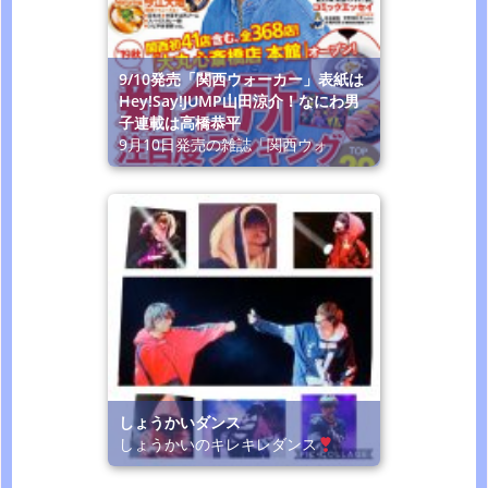
9/10発売「関西ウォーカー」表紙は
Hey!Say!JUMP山田涼介！なにわ男
子連載は高橋恭平
9月10日発売の雑誌「関西ウォ
しょうかいダンス
しょうかいのキレキレダンス