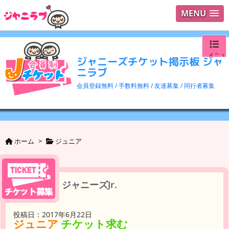
MENU
メニュ
ジャニーズチケット掲示板 ジャ
ニラブ
ログイ
会員登録無料 / 手数料無料 / 友達募集 / 同行者募集
ユーザ
検索
ホーム
>
ジュニア
ジャニーズJr.
投稿日：2017年6月22日
ジュニア
チケット求む