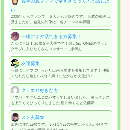
長年の嵐ファンで辛すぎるって人と話した
い
2006年からファンで、５人とも大好きです。 公式の動画は
見ましたが、会見の映像は、各チャンネル録画
一緒にオタ活できる方募集！
こんにちは！ 20歳女子大生です！最近SixTONESのファン
クラブに入りたくさんコンサートに参戦し
友達募集
一緒にライブに行ったり出来る友達を募集してます！ 仲良
くなれたら嬉しいです? 周りになかなか友達がい
クリエＣ好きな方
サマパラでクリエＣにハマってしまいました。 歌もダンス
も上手くてびっくりしました 松井秦くんと佐藤新
スト友募集
田舎に住む29歳です。 SixTONESの松村北斗くんが好きで
す。 パフェ出の新規ですが youtu