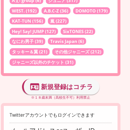
Aぇ! group
(6)
ジュニア
(317)
WEST.
(192)
A.B.C-Z
(36)
DOMOTO
(179)
KAT-TUN
(156)
嵐
(227)
Hey! Say! JUMP
(127)
SixTONES
(22)
なにわ男子
(39)
Travis Japan
(6)
タッキー＆翼
(21)
その他ジャニーズ
(212)
ジャニーズ以外のチケット
(31)
新規登録はコチラ
※１８歳未満（高校生不可）利用禁止
Twitterアカウントでもログインできます