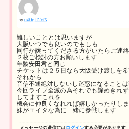
by
uXUqLGfofS
難しいこととは思いますが
大阪いつでも良いのでもしも
同行か譲ってくださる方がいたらご連
２枚ご検討の方お願いします
年齢安田君と同じ
チケットは２５日なら大阪受け渡しを希
それから
音信不通絶対しないし迷惑になることは
今回ライブ全滅の為それでも諦めきれ
してますこれを
機会に仲良くなれれば嬉しかったりし
妹がエイタな為に一緒に参戦します
メッセージの送信には
ログイン
する必要があります