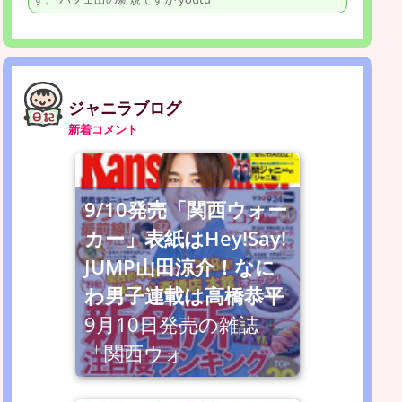
ジャニラブログ
新着コメント
9/10発売「関西ウォー
カー」表紙はHey!Say!
JUMP山田涼介！なに
わ男子連載は高橋恭平
9月10日発売の雑誌
「関西ウォ