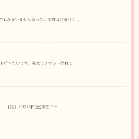
もかまいません余っている方はお譲りく ...
行きたいです。初めてチケット外れて ...
譲】12月16日(金)東京ドー ...