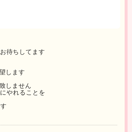
絡お待ちしてます
望します
致しません
ずにやれることを
ます