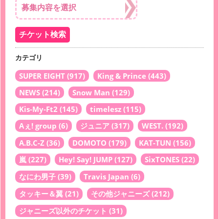
カテゴリ
SUPER EIGHT
(917)
King & Prince
(443)
NEWS
(214)
Snow Man
(129)
Kis-My-Ft2
(145)
timelesz
(115)
Aぇ! group
(6)
ジュニア
(317)
WEST.
(192)
A.B.C-Z
(36)
DOMOTO
(179)
KAT-TUN
(156)
嵐
(227)
Hey! Say! JUMP
(127)
SixTONES
(22)
なにわ男子
(39)
Travis Japan
(6)
タッキー＆翼
(21)
その他ジャニーズ
(212)
ジャニーズ以外のチケット
(31)