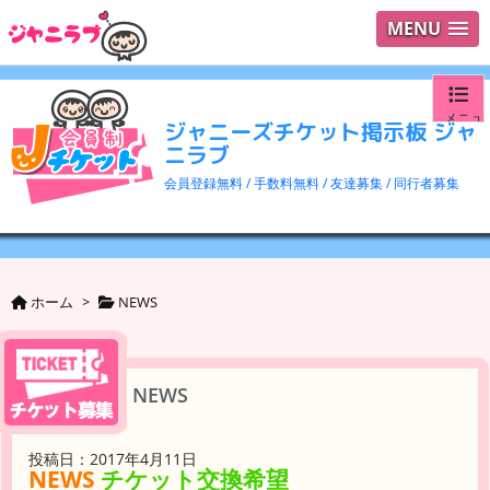
MENU
メニュ
ジャニーズチケット掲示板 ジャ
ニラブ
ログイ
会員登録無料 / 手数料無料 / 友達募集 / 同行者募集
ユーザ
検索
ホーム
>
NEWS
NEWS
投稿日：2017年4月11日
NEWS
チケット交換希望