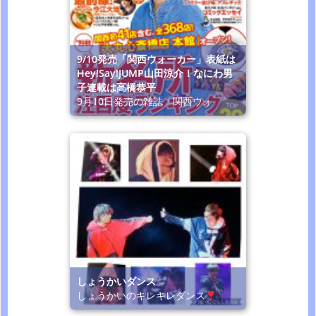
9/10発売「関西ウォーカー」表紙は
Hey!Say!JUMP山田涼介！なにわ男
子連載は高橋恭平
9月10日発売の雑誌「関西ウォ
しょうかいダンス
しょうかいのキレキレダンス