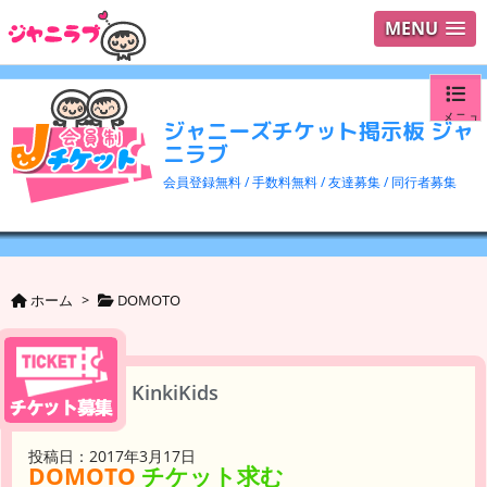
MENU
メニュ
ジャニーズチケット掲示板 ジャ
ニラブ
ログイ
会員登録無料 / 手数料無料 / 友達募集 / 同行者募集
ユーザ
検索
ホーム
>
DOMOTO
KinkiKids
投稿日：2017年3月17日
DOMOTO
チケット求む