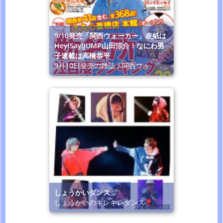
9/10発売「関西ウォーカー」表紙は
Hey!Say!JUMP山田涼介！なにわ男
子連載は高橋恭平
9月10日発売の雑誌「関西ウォ
しょうかいダンス
しょうかいのキレキレダンス