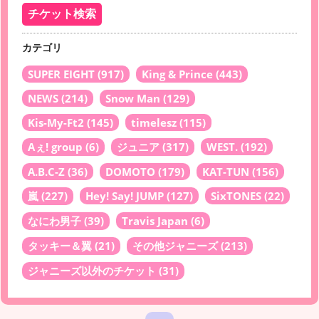
カテゴリ
SUPER EIGHT
(917)
King & Prince
(443)
NEWS
(214)
Snow Man
(129)
Kis-My-Ft2
(145)
timelesz
(115)
Aぇ! group
(6)
ジュニア
(317)
WEST.
(192)
A.B.C-Z
(36)
DOMOTO
(179)
KAT-TUN
(156)
嵐
(227)
Hey! Say! JUMP
(127)
SixTONES
(22)
なにわ男子
(39)
Travis Japan
(6)
タッキー＆翼
(21)
その他ジャニーズ
(213)
ジャニーズ以外のチケット
(31)