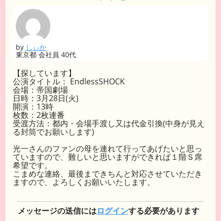
by
しぃか
東京都 会社員 40代
【探しています】
公演タイトル： EndlessSHOCK
会場：帝国劇場
日時：3月28日(火)
開演：13時
枚数：2枚連番
受渡方法：都内・会場手渡し又は代金引換(中身が見え
る封筒でお願いします)
光一さんのファンの母を連れて行ってあげたいと思っ
ていますので、難しいと思いますができれば１階Ｓ席
希望です。
こまめな連絡、最後まできちんと対応させていただき
ますので、よろしくお願いいたします。
メッセージの送信には
ログイン
する必要があります