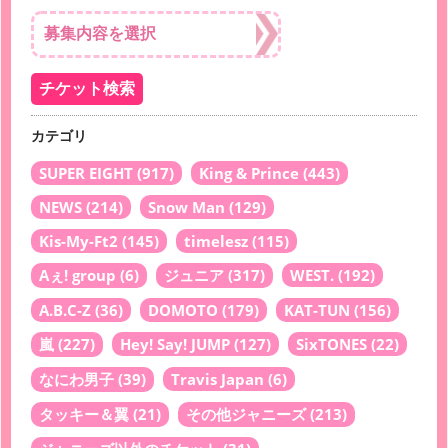
カテゴリ
SUPER EIGHT
(917)
King & Prince
(443)
NEWS
(214)
Snow Man
(129)
Kis-My-Ft2
(145)
timelesz
(115)
Aぇ! group
(6)
ジュニア
(317)
WEST.
(192)
A.B.C-Z
(36)
DOMOTO
(179)
KAT-TUN
(156)
嵐
(227)
Hey! Say! JUMP
(127)
SixTONES
(22)
なにわ男子
(39)
Travis Japan
(6)
タッキー＆翼
(21)
その他ジャニーズ
(213)