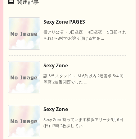
関連記事
Sexy Zone PAGES
横アリ公演 ・3日昼夜 ・4日昼夜 ・5日昼 それ
ぞれ1〜3枚でお譲り頂ける方を ...
Sexy Zone
譲 5/5 スタンドL～M 6列以内 2連番求 5/4 同
等席 2連番関西でした ...
Sexy Zone
Sexy Zone持っています横浜アリーナ5月6日
(日) 13時 2枚探してい ...