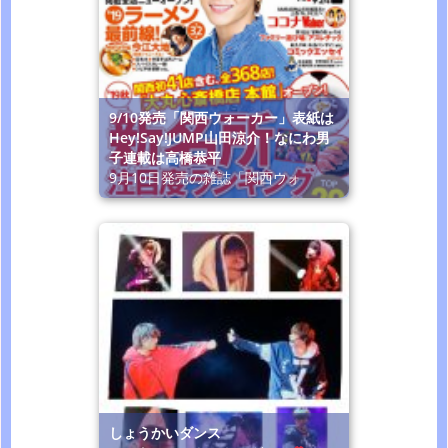
9/10発売「関西ウォーカー」表紙は
Hey!Say!JUMP山田涼介！なにわ男
子連載は高橋恭平
9月10日発売の雑誌「関西ウォ
しょうかいダンス