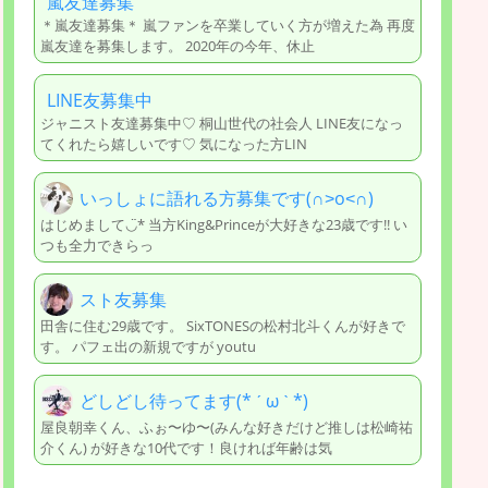
嵐友達募集
＊嵐友達募集＊ 嵐ファンを卒業していく方が増えた為 再度
嵐友達を募集します。 2020年の今年、休止
LINE友募集中
ジャニスト友達募集中♡ 桐山世代の社会人 LINE友になっ
てくれたら嬉しいです♡ 気になった方LIN
いっしょに語れる方募集です(∩˃o˂∩)
はじめまして◡̈︎* 当方King&Princeが大好きな23歳です!! い
つも全力できらっ
スト友募集
田舎に住む29歳です。 SixTONESの松村北斗くんが好きで
す。 パフェ出の新規ですが youtu
どしどし待ってます(* ˊ ω ˋ *)
屋良朝幸くん、ふぉ〜ゆ〜(みんな好きだけど推しは松崎祐
介くん) が好きな10代です！良ければ年齢は気