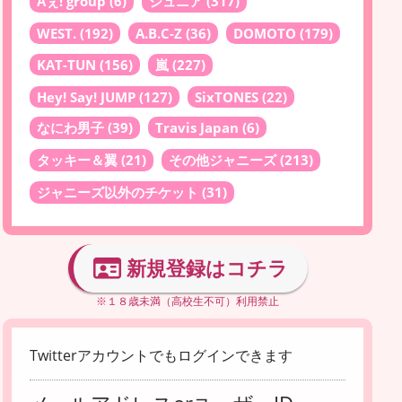
Aぇ! group
(6)
ジュニア
(317)
WEST.
(192)
A.B.C-Z
(36)
DOMOTO
(179)
KAT-TUN
(156)
嵐
(227)
Hey! Say! JUMP
(127)
SixTONES
(22)
なにわ男子
(39)
Travis Japan
(6)
タッキー＆翼
(21)
その他ジャニーズ
(213)
ジャニーズ以外のチケット
(31)
新規登録はコチラ
※１８歳未満（高校生不可）利用禁止
Twitterアカウントでもログインできます