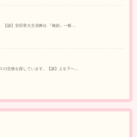
譲】安田章大主演舞台 『俺節』一般 ...
の交換を探しています。【譲】上を下へ ...