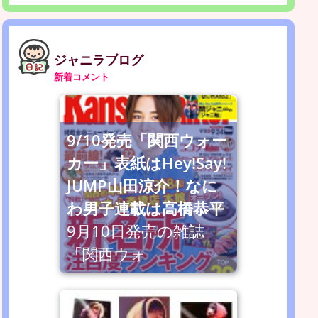
ジャニラブログ
新着コメント
9/10発売「関西ウォー
カー」表紙はHey!Say!
JUMP山田涼介！なに
わ男子連載は高橋恭平
9月10日発売の雑誌
「関西ウォ