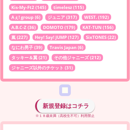
Kis-My-Ft2
(145)
timelesz
(115)
Aぇ! group
(6)
ジュニア
(317)
WEST.
(192)
A.B.C-Z
(36)
DOMOTO
(179)
KAT-TUN
(156)
嵐
(227)
Hey! Say! JUMP
(127)
SixTONES
(22)
なにわ男子
(39)
Travis Japan
(6)
タッキー＆翼
(21)
その他ジャニーズ
(212)
ジャニーズ以外のチケット
(31)
新規登録はコチラ
※１８歳未満（高校生不可）利用禁止