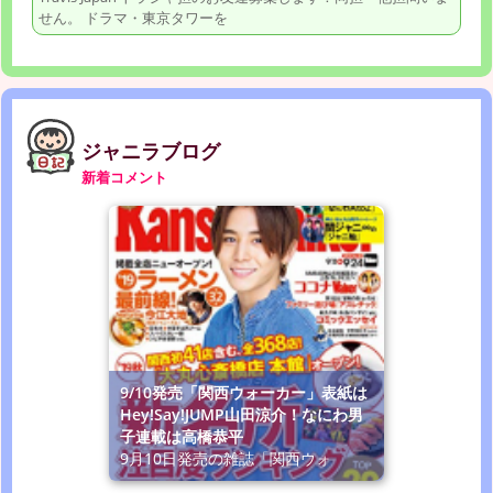
せん。 ドラマ・東京タワーを
ジャニラブログ
新着コメント
9/10発売「関西ウォーカー」表紙は
Hey!Say!JUMP山田涼介！なにわ男
子連載は高橋恭平
9月10日発売の雑誌「関西ウォ