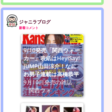
ジャニラブログ
新着コメント
9/10発売「関西ウォー
カー」表紙はHey!Say!
JUMP山田涼介！なに
わ男子連載は高橋恭平
9月10日発売の雑誌
「関西ウォ