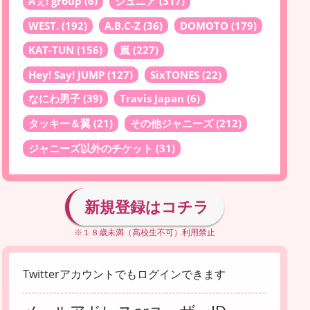
Aぇ! group
(6)
ジュニア
(317)
WEST.
(192)
A.B.C-Z
(36)
DOMOTO
(179)
KAT-TUN
(156)
嵐
(227)
Hey! Say! JUMP
(127)
SixTONES
(22)
なにわ男子
(39)
Travis Japan
(6)
タッキー＆翼
(21)
その他ジャニーズ
(212)
ジャニーズ以外のチケット
(31)
新規登録はコチラ
※１８歳未満（高校生不可）利用禁止
Twitterアカウントでもログインできます