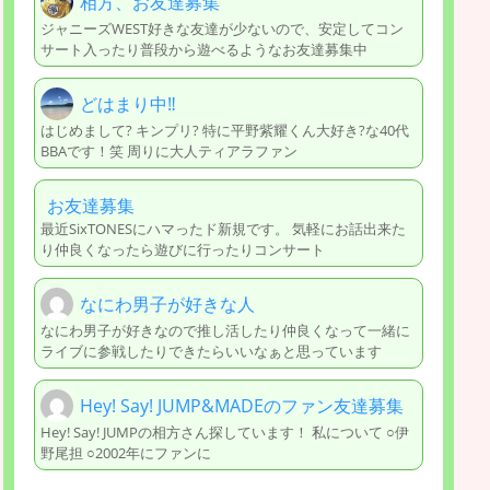
相方、お友達募集
ジャニーズWEST好きな友達が少ないので、安定してコン
サート入ったり普段から遊べるようなお友達募集中
どはまり中‼︎
はじめまして? キンプリ? 特に平野紫耀くん大好き?な40代
BBAです！笑 周りに大人ティアラファン
お友達募集
最近SixTONESにハマったド新規です。 気軽にお話出来た
り仲良くなったら遊びに行ったりコンサート
なにわ男子が好きな人
なにわ男子が好きなので推し活したり仲良くなって一緒に
ライブに参戦したりできたらいいなぁと思っています
Hey! Say! JUMP&MADEのファン友達募集
Hey! Say! JUMPの相方さん探しています！ 私について ○伊
野尾担 ○2002年にファンに