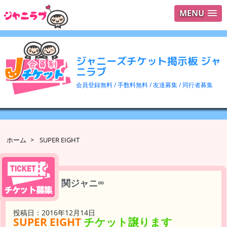
MENU
ログイ
ユーザ
ジャニーズチケット掲示板 ジャ
検索
ニラブ
会員登録無料 / 手数料無料 / 友達募集 / 同行者募集
ホーム
>
SUPER EIGHT
関ジャニ∞
投稿日：2016年12月14日
SUPER EIGHT
チケット譲ります