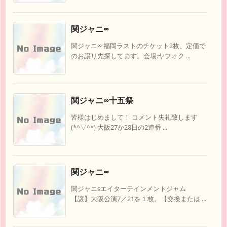
関ジャニ∞
関ジャニ∞ 福岡ラストのチケット2枚、定価で
のお譲り先探してます。会場:ヤフオク ...
関ジャニ∞十五祭
皆様はじめまして！ コメント失礼致します
(*^▽^*) 大阪27か28日の2連番 ...
関ジャニ∞
関ジャニsエイターテインメントジャム
【譲】大阪公演7／21を１枚。【交換または ...