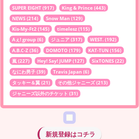
SUPER EIGHT
(917)
King & Prince
(443)
NEWS
(214)
Snow Man
(129)
Kis-My-Ft2
(145)
timelesz
(115)
Aぇ! group
(6)
ジュニア
(317)
WEST.
(192)
A.B.C-Z
(36)
DOMOTO
(179)
KAT-TUN
(156)
嵐
(227)
Hey! Say! JUMP
(127)
SixTONES
(22)
なにわ男子
(39)
Travis Japan
(6)
タッキー＆翼
(21)
その他ジャニーズ
(213)
ジャニーズ以外のチケット
(31)
新規登録はコチラ