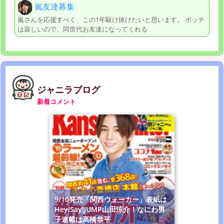
嵐友達募集
嵐さんを応援すべく、この1年駆け抜けたいと思います。 ボッチ
は寂しいので、同世代お友達になってくれる
ジャニラブログ
新着コメント
9/10発売「関西ウォーカー」表紙は
Hey!Say!JUMP山田涼介！なにわ男
子連載は高橋恭平