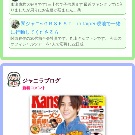
永瀬廉君大好きです! 三十代で子供居ます 最近ファンクラブに入
りましたが周りにお友達が居ません… 兵
関ジャニ∞ＧＲ８ＥＳＴ in taipei 現地で一緒
に行動してくださる方
関西在住の30代前半会社員です。丸山さんファンです。 今回の
オフィシャルツアーを1人で応募し22日成
ジャニラブログ
新着コメント