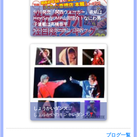
9/10発売「関西ウォーカー」表紙は
Hey!Say!JUMP山田涼介！なにわ男
子連載は高橋恭平
9月10日発売の雑誌「関西ウォ
しょうかいダンス
しょうかいのキレキレダンス
ブログ一覧