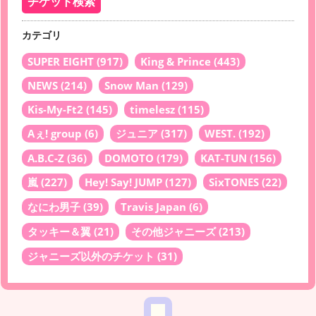
カテゴリ
SUPER EIGHT
(917)
King & Prince
(443)
NEWS
(214)
Snow Man
(129)
Kis-My-Ft2
(145)
timelesz
(115)
Aぇ! group
(6)
ジュニア
(317)
WEST.
(192)
A.B.C-Z
(36)
DOMOTO
(179)
KAT-TUN
(156)
嵐
(227)
Hey! Say! JUMP
(127)
SixTONES
(22)
なにわ男子
(39)
Travis Japan
(6)
タッキー＆翼
(21)
その他ジャニーズ
(213)
ジャニーズ以外のチケット
(31)