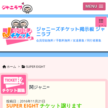
MENU
メニュ
ジャニーズチケット掲示板 ジャ
ニラブ
ログイ
会員登録無料 / 手数料無料 / 友達募集 / 同行者募集
ユーザ
検索
ホーム
>
SUPER EIGHT
関ジャニ∞
投稿日：2016年11月21日
SUPER EIGHT
チケット譲ります