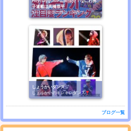
Hey!Say!JUMP山田涼介！なにわ男
子連載は高橋恭平
9月10日発売の雑誌「関西ウォ
しょうかいダンス
しょうかいのキレキレダンス
ブログ一覧