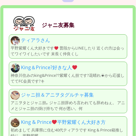
ジャニ友募集
ティアラさん
平野紫耀くん大好きです
普段からLINEしたり 近くの方は会っ
てワイワイしたいです 末長く仲良くし
King＆Prince?好きな人
神奈川住みのking&Prince??紫耀くん担です?花晴れ☀から応援し
ててFC会員です?キ
ジャニ担＆アニヲタグルチャ募集
アニヲタとジャニ担｡ ジャニ担辞めろ言われても辞めねぇ。 アニ
メとジャニ担の掛け持ちで 何が悪い。何
King & Prince
平野紫耀くん大好き方
初めまして 兵庫県に住む40代ティアラです King & Prince箱推し
特に 平野紫耀