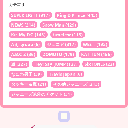
カテゴリ
SUPER EIGHT
(917)
King & Prince
(443)
NEWS
(214)
Snow Man
(129)
Kis-My-Ft2
(145)
timelesz
(115)
Aぇ! group
(6)
ジュニア
(317)
WEST.
(192)
A.B.C-Z
(36)
DOMOTO
(179)
KAT-TUN
(156)
嵐
(227)
Hey! Say! JUMP
(127)
SixTONES
(22)
なにわ男子
(39)
Travis Japan
(6)
タッキー＆翼
(21)
その他ジャニーズ
(213)
ジャニーズ以外のチケット
(31)