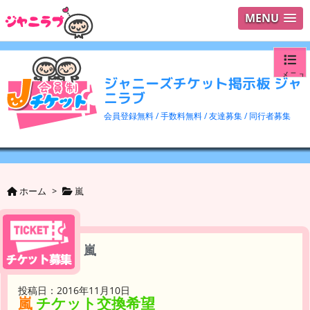
MENU
メニュ
ジャニーズチケット掲示板 ジャ
ニラブ
ログイ
会員登録無料 / 手数料無料 / 友達募集 / 同行者募集
ユーザ
検索
ホーム
>
嵐
嵐
投稿日：2016年11月10日
嵐
チケット交換希望