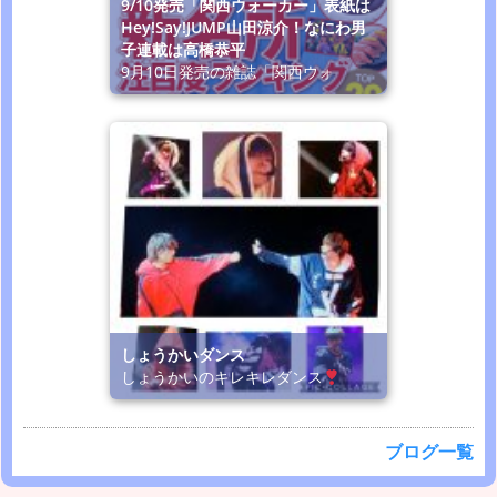
9/10発売「関西ウォーカー」表紙は
Hey!Say!JUMP山田涼介！なにわ男
子連載は高橋恭平
9月10日発売の雑誌「関西ウォ
しょうかいダンス
しょうかいのキレキレダンス
ブログ一覧