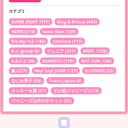
カテゴリ
SUPER EIGHT
(917)
King & Prince
(443)
NEWS
(214)
Snow Man
(129)
Kis-My-Ft2
(145)
timelesz
(115)
Aぇ! group
(6)
ジュニア
(317)
WEST.
(192)
A.B.C-Z
(36)
DOMOTO
(179)
KAT-TUN
(156)
嵐
(227)
Hey! Say! JUMP
(127)
SixTONES
(22)
なにわ男子
(39)
Travis Japan
(6)
タッキー＆翼
(21)
その他ジャニーズ
(213)
ジャニーズ以外のチケット
(31)