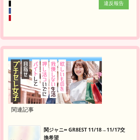
違反報告
関連記事
関ジャニ∞ GR8EST 11/18→11/17交
換希望