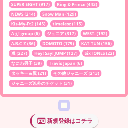
SUPER EIGHT
(917)
King & Prince
(443)
NEWS
(214)
Snow Man
(129)
Kis-My-Ft2
(145)
timelesz
(115)
Aぇ! group
(6)
ジュニア
(317)
WEST.
(192)
A.B.C-Z
(36)
DOMOTO
(179)
KAT-TUN
(156)
嵐
(227)
Hey! Say! JUMP
(127)
SixTONES
(22)
なにわ男子
(39)
Travis Japan
(6)
タッキー＆翼
(21)
その他ジャニーズ
(213)
ジャニーズ以外のチケット
(31)
新規登録はコチラ