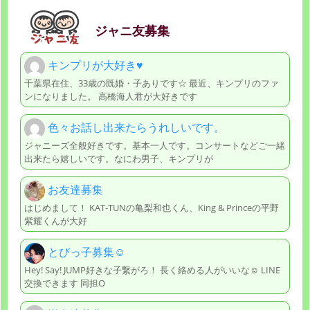
ジャニ友募集
キンプリが大好き♥️
千葉県在住、33歳の既婚・子ありです☆ 最近、キンプリのファ
ンになりました。 高橋海人君が大好きです
色々お話し出来たらうれしいです。
ジャニーズ全般好きです。基本一人です。コンサートなどご一緒
出来たら嬉しいです。なにわ男子、キンプリが
お友達募集
はじめまして！ KAT-TUNの亀梨和也くん、King & Princeの平野
紫耀くんが大好
とびっ子募集☺︎
Hey! Say! JUMP好きな子繋がろ！ 長く絡める人がいいな☺︎ LINE
交換できます 同担O