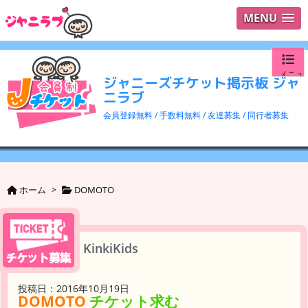
MENU
メニュ
ジャニーズチケット掲示板 ジャ
ニラブ
ログイ
会員登録無料 / 手数料無料 / 友達募集 / 同行者募集
ユーザ
検索
ホーム
>
DOMOTO
KinkiKids
投稿日：2016年10月19日
DOMOTO
チケット求む