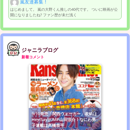
嵐友達募集！
はじめまして。 嵐の大野くん推しの40代です。 ついに映画が公
開になりましたね? ファン歴が未だ浅く
ジャニラブログ
新着コメント
9/10発売「関西ウォーカー」表紙は
Hey!Say!JUMP山田涼介！なにわ男
子連載は高橋恭平