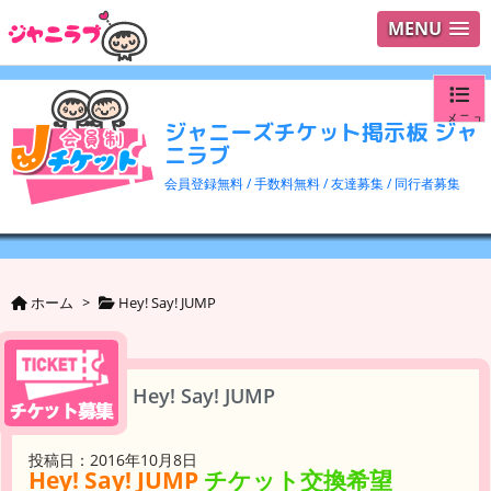
MENU
メニュ
ジャニーズチケット掲示板 ジャ
ニラブ
ログイ
会員登録無料 / 手数料無料 / 友達募集 / 同行者募集
ユーザ
検索
ホーム
>
Hey! Say! JUMP
Hey! Say! JUMP
投稿日：2016年10月8日
Hey! Say! JUMP
チケット交換希望