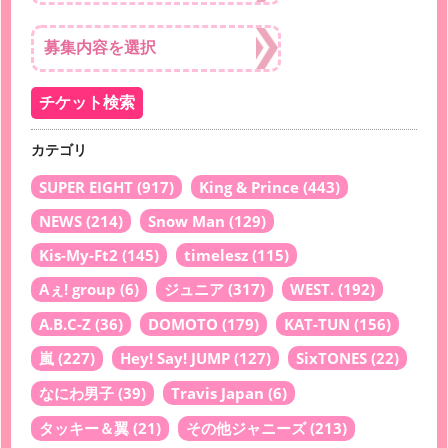
カテゴリ
SUPER EIGHT
(917)
King & Prince
(443)
NEWS
(214)
Snow Man
(129)
Kis-My-Ft2
(145)
timelesz
(115)
Aぇ! group
(6)
ジュニア
(317)
WEST.
(192)
A.B.C-Z
(36)
DOMOTO
(179)
KAT-TUN
(156)
嵐
(227)
Hey! Say! JUMP
(127)
SixTONES
(22)
なにわ男子
(39)
Travis Japan
(6)
タッキー＆翼
(21)
その他ジャニーズ
(213)