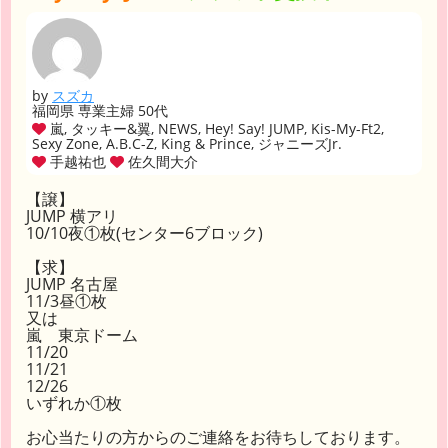
by
スズカ
福岡県 専業主婦 50代
嵐, タッキー&翼, NEWS, Hey! Say! JUMP, Kis-My-Ft2,
Sexy Zone, A.B.C-Z, King & Prince, ジャニーズJr.
手越祐也
佐久間大介
【譲】
JUMP 横アリ
10/10夜①枚(センター6ブロック)
【求】
JUMP 名古屋
11/3昼①枚
又は
嵐 東京ドーム
11/20
11/21
12/26
いずれか①枚
お心当たりの方からのご連絡をお待ちしております。