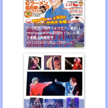
9/10発売「関西ウォーカー」表紙は
Hey!Say!JUMP山田涼介！なにわ男
子連載は高橋恭平
9月10日発売の雑誌「関西ウォ
しょうかいダンス