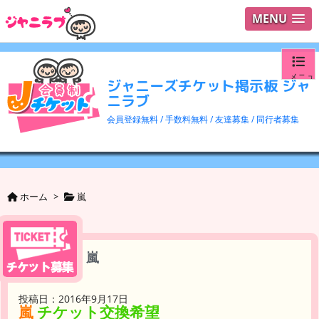
MENU
メニュ
ジャニーズチケット掲示板 ジャ
ニラブ
ログイ
会員登録無料 / 手数料無料 / 友達募集 / 同行者募集
ユーザ
検索
ホーム
>
嵐
嵐
投稿日：2016年9月17日
嵐
チケット交換希望