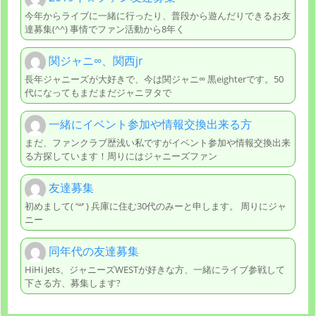
今年からライブに一緒に行ったり、普段から遊んだりできるお友
達募集(^^) 事情でファン活動から8年く
関ジャニ∞、関西jr
長年ジャニーズが大好きで、今は関ジャニ∞ 黒eighterです。50
代になってもまだまだジャニヲタで
一緒にイベント参加や情報交換出来る方
まだ、ファンクラブ歴浅い私ですがイベント参加や情報交換出来
る方探しています！周りにはジャニーズファン
友達募集
初めまして( ‘꒳’ ) 兵庫に住む30代のみーと申します。 周りにジャ
ニー
同年代の友達募集
HiHi Jets、ジャニーズWESTが好きな方、一緒にライブ参戦して
下さる方、募集します?