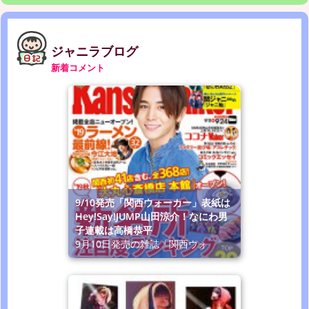
ジャニラブログ
新着コメント
9/10発売「関西ウォーカー」表紙は
Hey!Say!JUMP山田涼介！なにわ男
子連載は高橋恭平
9月10日発売の雑誌「関西ウォ