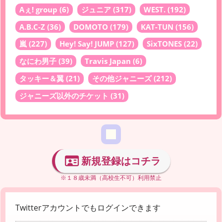
Aぇ! group
(6)
ジュニア
(317)
WEST.
(192)
A.B.C-Z
(36)
DOMOTO
(179)
KAT-TUN
(156)
嵐
(227)
Hey! Say! JUMP
(127)
SixTONES
(22)
なにわ男子
(39)
Travis Japan
(6)
タッキー＆翼
(21)
その他ジャニーズ
(212)
ジャニーズ以外のチケット
(31)
新規登録はコチラ
※１８歳未満（高校生不可）利用禁止
Twitterアカウントでもログインできます