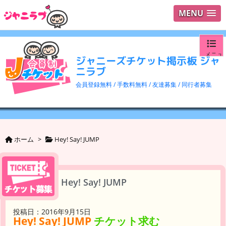
MENU
メニュ
ジャニーズチケット掲示板 ジャ
ニラブ
ログイ
会員登録無料 / 手数料無料 / 友達募集 / 同行者募集
ユーザ
検索
ホーム
>
Hey! Say! JUMP
Hey! Say! JUMP
投稿日：2016年9月15日
Hey! Say! JUMP
チケット求む