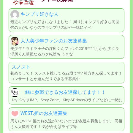
キンプリ好きな人
最近キンプリを好きになりました！ 周りにキンプリ好きな同世
代の人がいなうのでキンプリの話や一緒にイベ
大人美少年ファンのお友達募集
美少年キラキラ王子の浮所くんファン? 2019年11月から 少クラ
浮所くん華麗なるバク転堕ち うきな
スノスト
初めまして！ スノスト推してる22歳です? 相方さん探してます！
コンサートとか遊んだりできる子募集中
一緒に参戦できるお友達探してます！！
Hey! Say! JUMP、Sexy Zone、King&Princeのライブなどに一緒に
WEST.担のお友達募集
周りにWEST.担のお友達がいないのでお友達を募集します。 同担
さん大歓迎です！ 気が合えばライブ等