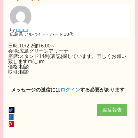
by
puma
広島県 アルバイト・パート 30代
日時:10/2 2部16:00～
会場:広島グリーンアリーナ
座席:スタンド14列(表記)探しています。宜しくお願い
致しますm(._.)m
価格:相談
取引:相談
メッセージの送信には
ログイン
する必要があります
違反報告