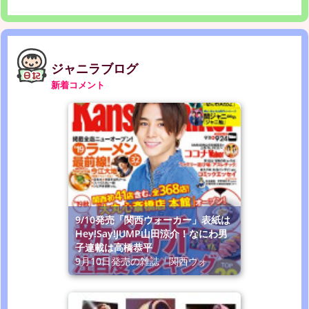
ジャニラブログ
新着コメント
9/10発売「関西ウォーカー」表紙は
Hey!Say!JUMP山田涼介！なにわ男
子連載は高橋恭平
9月10日発売の雑誌「関西ウォ