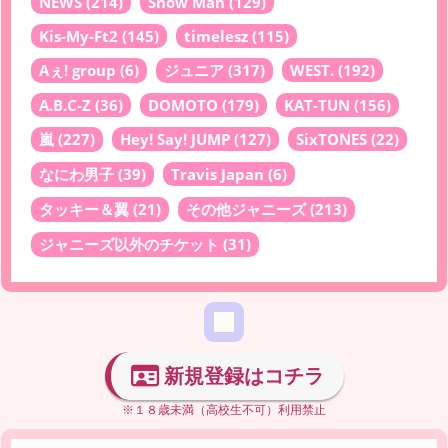
NEWS
(214)
Snow Man
(129)
Kis-My-Ft2
(145)
timelesz
(115)
Aぇ! group
(6)
ジュニア
(317)
WEST.
(192)
A.B.C-Z
(36)
DOMOTO
(179)
KAT-TUN
(156)
嵐
(227)
Hey! Say! JUMP
(127)
SixTONES
(22)
なにわ男子
(39)
Travis Japan
(6)
タッキー＆翼
(21)
その他ジャニーズ
(213)
ジャニーズ以外のチケット
(31)
新規登録はコチラ
※１８歳未満（高校生不可）利用禁止