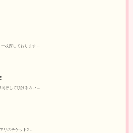
)を一枚探しております ...
E
交換同行して頂ける方い ...
横アリのチケット2 ...