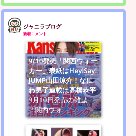
ジャニラブログ
新着コメント
9/10発売「関西ウォー
カー」表紙はHey!Say!
JUMP山田涼介！なに
わ男子連載は高橋恭平
9月10日発売の雑誌
「関西ウォ