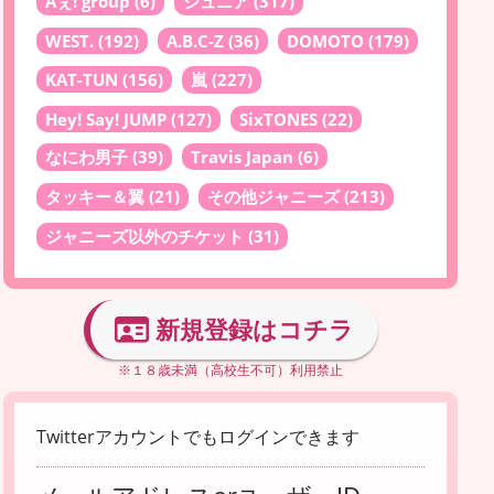
Aぇ! group
(6)
ジュニア
(317)
WEST.
(192)
A.B.C-Z
(36)
DOMOTO
(179)
KAT-TUN
(156)
嵐
(227)
Hey! Say! JUMP
(127)
SixTONES
(22)
なにわ男子
(39)
Travis Japan
(6)
タッキー＆翼
(21)
その他ジャニーズ
(213)
ジャニーズ以外のチケット
(31)
新規登録はコチラ
※１８歳未満（高校生不可）利用禁止
Twitterアカウントでもログインできます