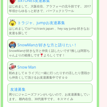
SixTONES友達募集
はじめまして。大阪在住、アラフォーの北斗担です。 2017
年頃からゆるっと好きで、パーフェクトワール
トラジャ、jumpお友達募集
はじめまして(o^^o) travis japan 、hey say jump 好きなお
友達を探して
SnowManが好きな方と語りたい！
SnowManが好きな方と仲良く話したいです?推しは阿部ち
ゃんよりの箱推しです
よろしくです！
Snow Man
初めまして☺︎ ライブに一緒に行ったりすの活したり普段か
ら仲良くして頂けるお友達募集中です☺︎☺︎
友達募集
周りにジャニーズファンがいないので、お友達募集してい
ます。 都内在住、30代後半です。 キスマイ み