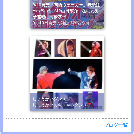
9/10発売「関西ウォーカー」表紙は
Hey!Say!JUMP山田涼介！なにわ男
子連載は高橋恭平
9月10日発売の雑誌「関西ウォ
しょうかいダンス
しょうかいのキレキレダンス
ブログ一覧