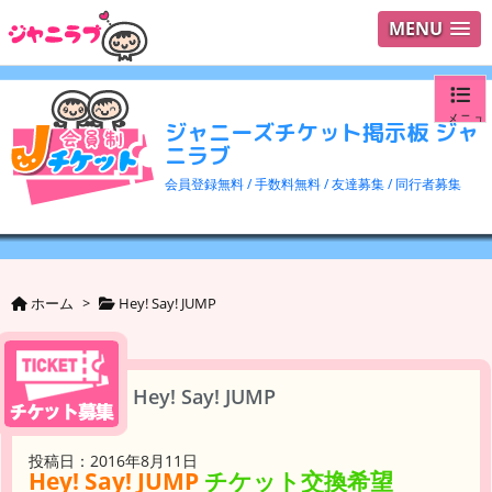
MENU
メニュ
ジャニーズチケット掲示板 ジャ
ニラブ
ログイ
会員登録無料 / 手数料無料 / 友達募集 / 同行者募集
ユーザ
検索
ホーム
>
Hey! Say! JUMP
Hey! Say! JUMP
投稿日：2016年8月11日
Hey! Say! JUMP
チケット交換希望