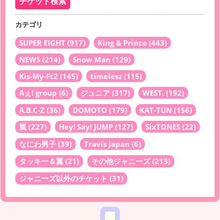
カテゴリ
SUPER EIGHT
(917)
King & Prince
(443)
NEWS
(214)
Snow Man
(129)
Kis-My-Ft2
(145)
timelesz
(115)
Aぇ! group
(6)
ジュニア
(317)
WEST.
(192)
A.B.C-Z
(36)
DOMOTO
(179)
KAT-TUN
(156)
嵐
(227)
Hey! Say! JUMP
(127)
SixTONES
(22)
なにわ男子
(39)
Travis Japan
(6)
タッキー＆翼
(21)
その他ジャニーズ
(213)
ジャニーズ以外のチケット
(31)