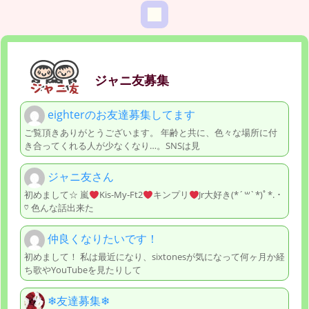
ジャニ友募集
eighterのお友達募集してます
ご覧頂きありがとうございます。 年齢と共に、色々な場所に付
き合ってくれる人が少なくなり…。SNSは見
ジャニ友さん
初めまして☆ 嵐
Kis‐My‐Ft2
キンプリ
Jr大好き(*´꒳`*)ﾟ*.・
♡ 色んな話出来た
仲良くなりたいです！
初めまして！ 私は最近になり、sixtonesが気になって何ヶ月か経
ち歌やYouTubeを見たりして
❄︎友達募集❄︎