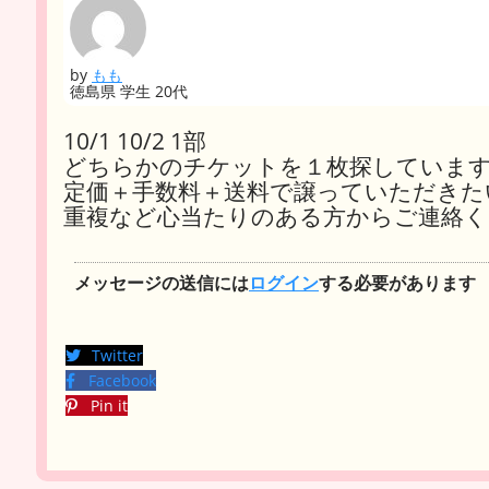
by
もも
徳島県 学生 20代
10/1 10/2 1部
どちらかのチケットを１枚探していま
定価＋手数料＋送料で譲っていただきた
重複など心当たりのある方からご連絡く
メッセージの送信には
ログイン
する必要があります
Twitter
Facebook
Pin it