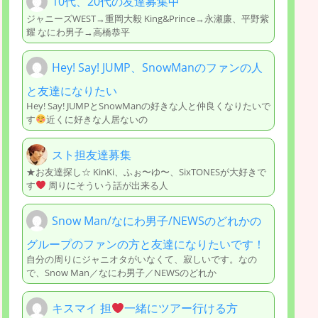
10代、20代の友達募集中
ジャニーズWEST→重岡大毅 King&Prince→永瀬廉、平野紫
耀 なにわ男子→高橋恭平
Hey! Say! JUMP、SnowManのファンの人
と友達になりたい
Hey! Say! JUMPとSnowManの好きな人と仲良くなりたいで
す
近くに好きな人居ないの
スト担友達募集
★お友達探し☆ KinKi、ふぉ〜ゆ〜、SixTONESが大好きで
す
周りにそういう話が出来る人
Snow Man/なにわ男子/NEWSのどれかの
グループのファンの方と友達になりたいです！
自分の周りにジャニオタがいなくて、寂しいです。なの
で、Snow Man／なにわ男子／NEWSのどれか
キスマイ 担
一緒にツアー行ける方