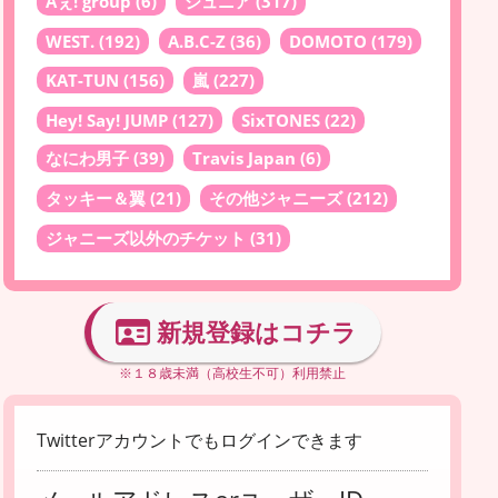
Aぇ! group
(6)
ジュニア
(317)
WEST.
(192)
A.B.C-Z
(36)
DOMOTO
(179)
KAT-TUN
(156)
嵐
(227)
Hey! Say! JUMP
(127)
SixTONES
(22)
なにわ男子
(39)
Travis Japan
(6)
タッキー＆翼
(21)
その他ジャニーズ
(212)
ジャニーズ以外のチケット
(31)
新規登録はコチラ
※１８歳未満（高校生不可）利用禁止
Twitterアカウントでもログインできます