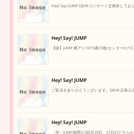
Hey! Say! JUMP DEARコンサート交換探しておりま
Hey! Say! JUMP
【譲】JUMP 横アリ10/10夜①枚(センター6ブロック
Hey! Say! JUMP
ご覧頂きありがとうございます。DEAR.広島公演
Hey! Say! JUMP
〈求〉JUMP福岡公演8月20日、21日のどちらか