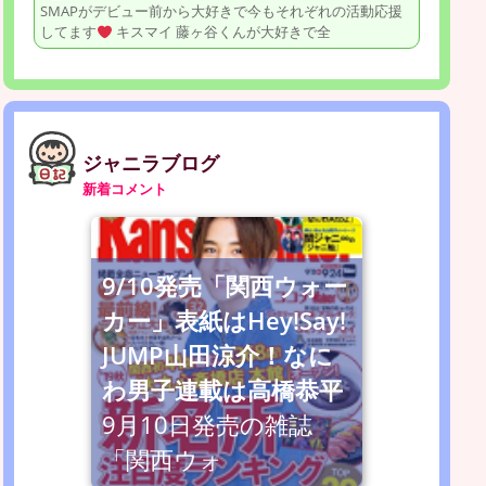
SMAPがデビュー前から大好きで今もそれぞれの活動応援
してます
キスマイ 藤ヶ谷くんが大好きで全
ジャニラブログ
新着コメント
9/10発売「関西ウォー
カー」表紙はHey!Say!
JUMP山田涼介！なに
わ男子連載は高橋恭平
9月10日発売の雑誌
「関西ウォ