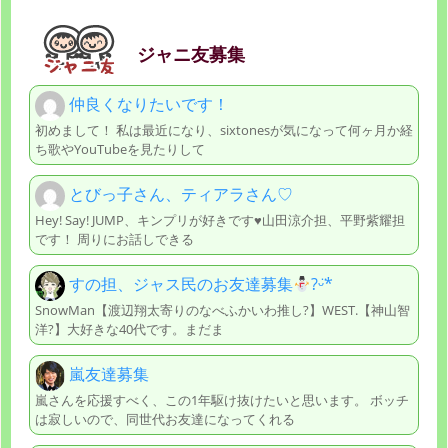
ジャニ友募集
仲良くなりたいです！
初めまして！ 私は最近になり、sixtonesが気になって何ヶ月か経
ち歌やYouTubeを見たりして
とびっ子さん、ティアラさん♡
Hey! Say! JUMP、キンプリが好きです♥️山田涼介担、平野紫耀担
です！ 周りにお話しできる
すの担、ジャス民のお友達募集
?ᵕ̈*
SnowMan【渡辺翔太寄りのなべふかいわ推し?】WEST.【神山智
洋?】大好きな40代です。まだま
嵐友達募集
嵐さんを応援すべく、この1年駆け抜けたいと思います。 ボッチ
は寂しいので、同世代お友達になってくれる