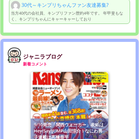
30代～キンプリちゃんファン友達募集?
当方40代の会社員、キンプリファン歴約4年です。 年甲斐もな
く、キンプリちゃんにキャーキャーしており
ジャニラブログ
新着コメント
9/10発売「関西ウォーカー」表紙は
Hey!Say!JUMP山田涼介！なにわ男
子連載は高橋恭平