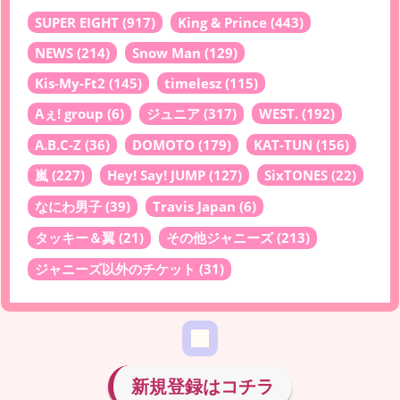
SUPER EIGHT
(917)
King & Prince
(443)
NEWS
(214)
Snow Man
(129)
Kis-My-Ft2
(145)
timelesz
(115)
Aぇ! group
(6)
ジュニア
(317)
WEST.
(192)
A.B.C-Z
(36)
DOMOTO
(179)
KAT-TUN
(156)
嵐
(227)
Hey! Say! JUMP
(127)
SixTONES
(22)
なにわ男子
(39)
Travis Japan
(6)
タッキー＆翼
(21)
その他ジャニーズ
(213)
ジャニーズ以外のチケット
(31)
新規登録はコチラ