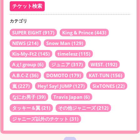
カテゴリ
SUPER EIGHT
(917)
King & Prince
(443)
NEWS
(214)
Snow Man
(129)
Kis-My-Ft2
(145)
timelesz
(115)
Aぇ! group
(6)
ジュニア
(317)
WEST.
(192)
A.B.C-Z
(36)
DOMOTO
(179)
KAT-TUN
(156)
嵐
(227)
Hey! Say! JUMP
(127)
SixTONES
(22)
なにわ男子
(39)
Travis Japan
(6)
タッキー＆翼
(21)
その他ジャニーズ
(212)
ジャニーズ以外のチケット
(31)