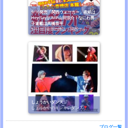
9/10発売「関西ウォーカー」表紙は
Hey!Say!JUMP山田涼介！なにわ男
子連載は高橋恭平
9月10日発売の雑誌「関西ウォ
しょうかいダンス
しょうかいのキレキレダンス
ブログ一覧