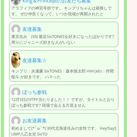
King＆Prince担のお友だち募集
アラフィフの神宮寺担です。 キンプリちゃんは箱推しで
す。 ぜひ仲良くなって、いつか現場が再開されたと
友達募集
東京住み (93) 最近SixTONESを好きになったばかりです?
周りにジャニーズ好きな人がいない
友達募集☆
キンプリ：永瀬廉 SixTONES：森本慎太郎 HiHi Jets：作間
龍斗 が好きです。 ハマった
ぼっち参戦
12月5日のYTFF当たりました！！ ですが、タイトルとおり
ぼっち参戦です? 現場で会える方居ません
お友達募集
初めまして(*´ω`*) 30代北海道住みの女性です。 Hey!Say!J
UMP八乙女光 SixTO