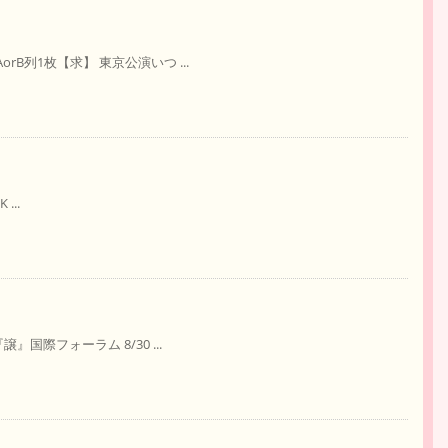
B列1枚【求】 東京公演いつ ...
...
』国際フォーラム 8/30 ...