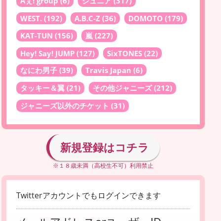
Aぇ! group
(6)
ジュニア
(317)
WEST.
(192)
A.B.C-Z
(36)
DOMOTO
(179)
KAT-TUN
(156)
嵐
(227)
Hey! Say! JUMP
(127)
SixTONES
(22)
なにわ男子
(39)
Travis Japan
(6)
タッキー＆翼
(21)
その他ジャニーズ
(212)
ジャニーズ以外のチケット
(31)
新規登録はコチラ
※１８歳未満（高校生不可）利用禁止
Twitterアカウントでもログインできます