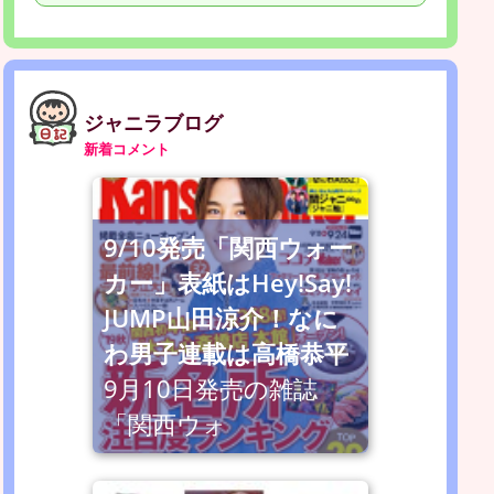
ジャニラブログ
新着コメント
9/10発売「関西ウォー
カー」表紙はHey!Say!
JUMP山田涼介！なに
わ男子連載は高橋恭平
9月10日発売の雑誌
「関西ウォ