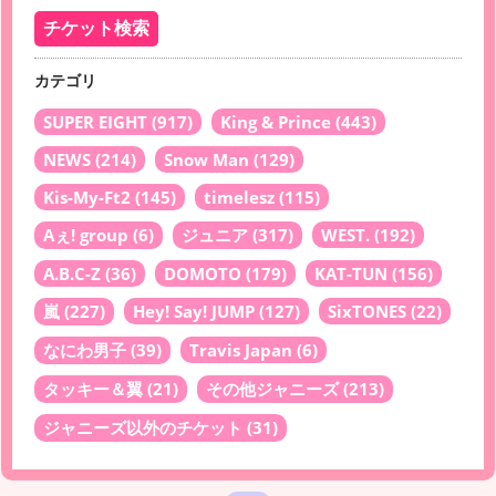
カテゴリ
SUPER EIGHT
(917)
King & Prince
(443)
NEWS
(214)
Snow Man
(129)
Kis-My-Ft2
(145)
timelesz
(115)
Aぇ! group
(6)
ジュニア
(317)
WEST.
(192)
A.B.C-Z
(36)
DOMOTO
(179)
KAT-TUN
(156)
嵐
(227)
Hey! Say! JUMP
(127)
SixTONES
(22)
なにわ男子
(39)
Travis Japan
(6)
タッキー＆翼
(21)
その他ジャニーズ
(213)
ジャニーズ以外のチケット
(31)