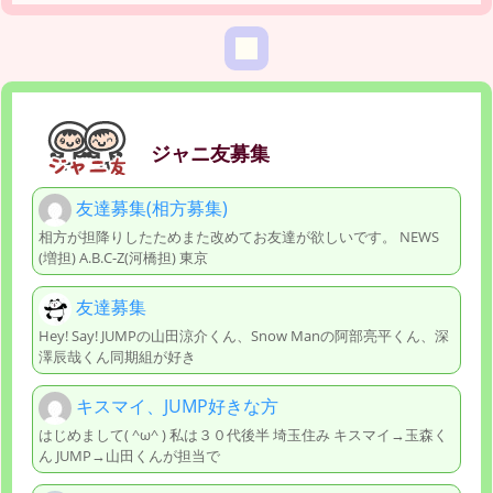
ジャニ友募集
友達募集(相方募集)
相方が担降りしたためまた改めてお友達が欲しいです。 NEWS
(増担) A.B.C-Z(河橋担) 東京
友達募集
Hey! Say! JUMPの山田涼介くん、Snow Manの阿部亮平くん、深
澤辰哉くん同期組が好き
キスマイ、JUMP好きな方
はじめまして( ^ω^ ) 私は３０代後半 埼玉住み キスマイ→玉森く
ん JUMP→山田くんが担当で