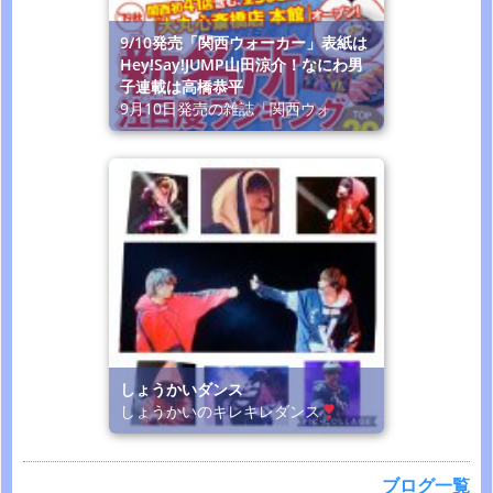
9/10発売「関西ウォーカー」表紙は
Hey!Say!JUMP山田涼介！なにわ男
子連載は高橋恭平
9月10日発売の雑誌「関西ウォ
しょうかいダンス
しょうかいのキレキレダンス
ブログ一覧