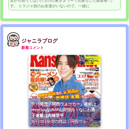
昔から知ってはいたものの東京タワーで完落ちした新規者?で
す。 トラジャ担のお友達がいないので、一緒に
ジャニラブログ
新着コメント
9/10発売「関西ウォーカー」表紙は
Hey!Say!JUMP山田涼介！なにわ男
子連載は高橋恭平
9月10日発売の雑誌「関西ウォ