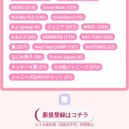
NEWS
(214)
Snow Man
(129)
Kis-My-Ft2
(145)
timelesz
(115)
Aぇ! group
(6)
ジュニア
(317)
WEST.
(192)
A.B.C-Z
(36)
DOMOTO
(179)
KAT-TUN
(156)
嵐
(227)
Hey! Say! JUMP
(127)
SixTONES
(22)
なにわ男子
(39)
Travis Japan
(6)
タッキー＆翼
(21)
その他ジャニーズ
(212)
ジャニーズ以外のチケット
(31)
新規登録はコチラ
※１８歳未満（高校生不可）利用禁止