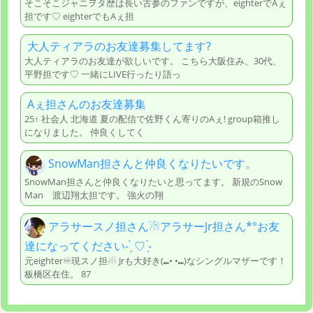
そこそこジャニヲタ歴は長い古参のファンですが、eighterでAぇ
担です♡ eighterでもAぇ担
大人ティアラのお友達募集してます?
大人ティアラのお友達が欲しいです。 こちら大阪住み、30代、
平野担です♡ 一緒にLIVE行ったり語っ
Aぇ担さんのお友達募集
25↑ 社会人 北海道 夏の配信で佐野くん寄りのAぇ! group箱推し
になりました。 仲良くしてく
SnowMan担さんと仲良くなりたいです。
SnowMan担さんと仲良くなりたいと思ってます。 新規のSnow
Man 渡辺翔太担です。 強火の翔
アラサースノ担さん☃︎アラサーJr担さん*°お友
達になってください- ̗̀ ♡ ̖́-
元eighter♾現スノ担☃︎ Jrも大好き(⑉• •⑉)なシングルマザーです！
板橋区在住。 87