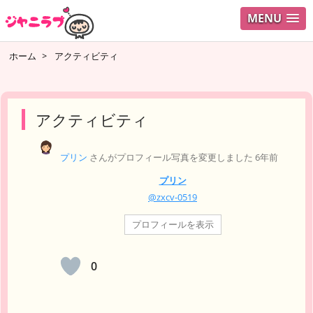
MENU
ログイ
ホーム
>
アクティビティ
ユーザ
検索
アクティビティ
プリン
さんがプロフィール写真を変更しました
6年前
プリン
@zxcv-0519
プロフィールを表示
0