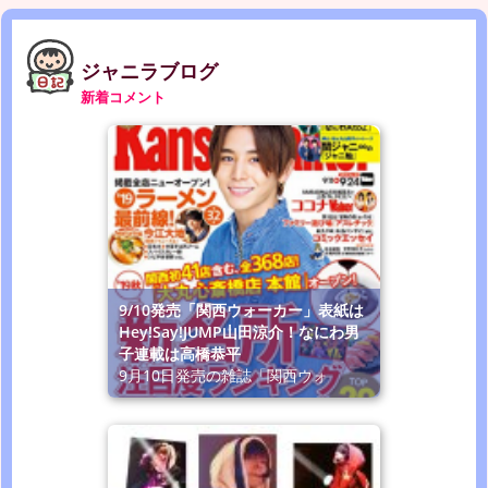
ジャニラブログ
新着コメント
9/10発売「関西ウォーカー」表紙は
Hey!Say!JUMP山田涼介！なにわ男
子連載は高橋恭平
9月10日発売の雑誌「関西ウォ