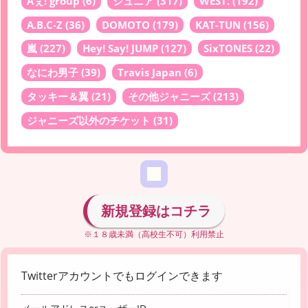
Aぇ! group
(6)
ジュニア
(317)
WEST.
(192)
A.B.C-Z
(36)
DOMOTO
(179)
KAT-TUN
(156)
嵐
(227)
Hey! Say! JUMP
(127)
SixTONES
(22)
なにわ男子
(39)
Travis Japan
(6)
タッキー＆翼
(21)
その他ジャニーズ
(213)
ジャニーズ以外のチケット
(31)
新規登録はコチラ
※１８歳未満（高校生不可）利用禁止
Twitterアカウントでもログインできます