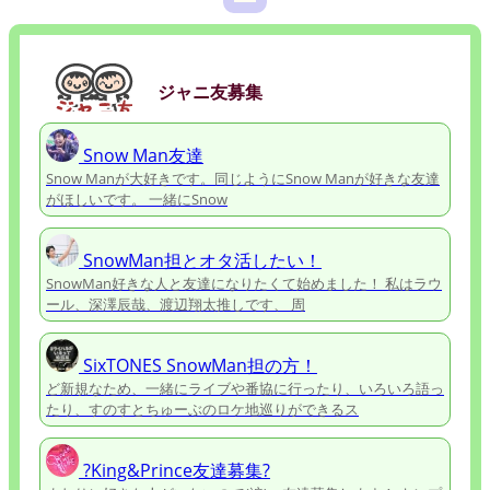
ジャニ友募集
Snow Man友達
Snow Manが大好きです。同じようにSnow Manが好きな友達
がほしいです。 一緒にSnow
SnowMan担とオタ活したい！
SnowMan好きな人と友達になりたくて始めました！ 私はラウ
ール、深澤辰哉、渡辺翔太推しです、 周
SixTONES SnowMan担の方！
ど新規なため、一緒にライブや番協に行ったり、いろいろ語っ
たり、すのすとちゅーぶのロケ地巡りができるス
?King&Prince友達募集?