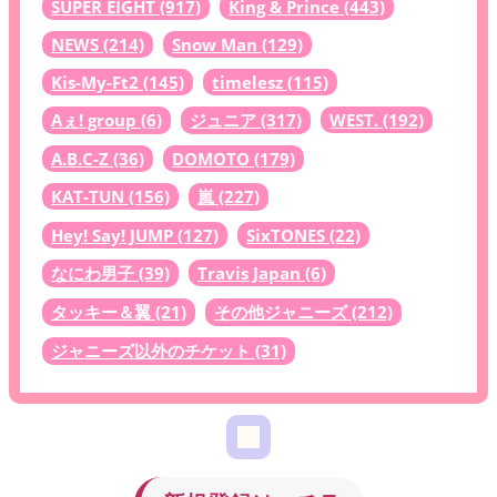
SUPER EIGHT
(917)
King & Prince
(443)
NEWS
(214)
Snow Man
(129)
Kis-My-Ft2
(145)
timelesz
(115)
Aぇ! group
(6)
ジュニア
(317)
WEST.
(192)
A.B.C-Z
(36)
DOMOTO
(179)
KAT-TUN
(156)
嵐
(227)
Hey! Say! JUMP
(127)
SixTONES
(22)
なにわ男子
(39)
Travis Japan
(6)
タッキー＆翼
(21)
その他ジャニーズ
(212)
ジャニーズ以外のチケット
(31)