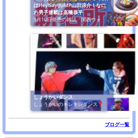
はHey!Say!JUMP山田涼介！なに
わ男子連載は高橋恭平
9月10日発売の雑誌「関西ウォ
しょうかいダンス
しょうかいのキレキレダンス
ブログ一覧