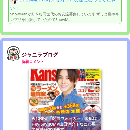
い！
SnowManが好きな同世代のお友達募集しています ずっと嵐やキ
ンプリを応援していたのでSnowMa
ジャニラブログ
新着コメント
9/10発売「関西ウォーカー」表紙は
Hey!Say!JUMP山田涼介！なにわ男
子連載は高橋恭平