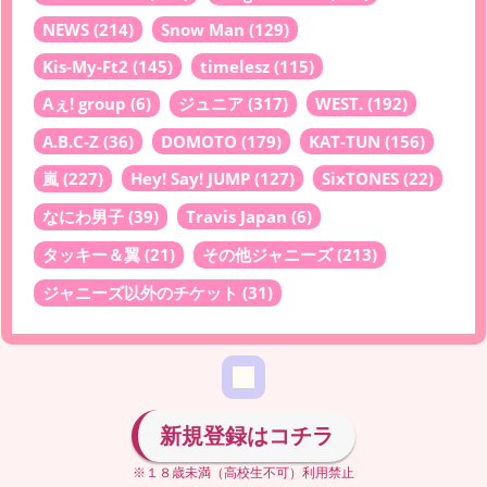
NEWS
(214)
Snow Man
(129)
Kis-My-Ft2
(145)
timelesz
(115)
Aぇ! group
(6)
ジュニア
(317)
WEST.
(192)
A.B.C-Z
(36)
DOMOTO
(179)
KAT-TUN
(156)
嵐
(227)
Hey! Say! JUMP
(127)
SixTONES
(22)
なにわ男子
(39)
Travis Japan
(6)
タッキー＆翼
(21)
その他ジャニーズ
(213)
ジャニーズ以外のチケット
(31)
新規登録はコチラ
※１８歳未満（高校生不可）利用禁止