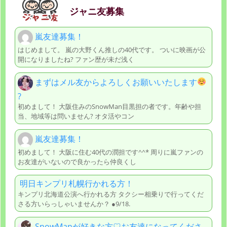
ジャニ友募集
嵐友達募集！
はじめまして。 嵐の大野くん推しの40代です。 ついに映画が公
開になりましたね? ファン歴が未だ浅く
まずはメル友からよろしくお願いいたします
?
初めまして！ 大阪住みのSnowMan目黒担の者です。年齢や担
当、地域等は問いません? オタ活やコン
嵐友達募集！
初めまして！ 大阪に住む40代の潤担です^^* 周りに嵐ファンの
お友達がいないので良かったら仲良くし
明日キンプリ札幌行かれる方！
キンプリ北海道公演へ行かれる方 タクシー相乗りで行ってくだ
さる方いらっしゃいませんか？ ●9/18.
SnowManが好きな方♡お友達になってくださ