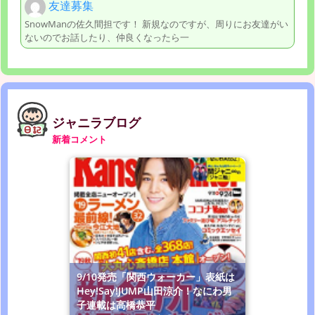
友達募集
SnowManの佐久間担です！ 新規なのですが、周りにお友達がい
ないのでお話したり、仲良くなったら一
ジャニラブログ
新着コメント
9/10発売「関西ウォーカー」表紙は
Hey!Say!JUMP山田涼介！なにわ男
子連載は高橋恭平