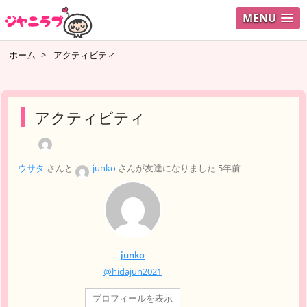
MENU
ログイ
ホーム
>
アクティビティ
ユーザ
検索
アクティビティ
ウサタ
さんと
junko
さんが友達になりました
5年前
junko
@hidajun2021
プロフィールを表示