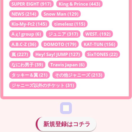
SUPER EIGHT
(917)
King & Prince
(443)
NEWS
(214)
Snow Man
(129)
Kis-My-Ft2
(145)
timelesz
(115)
Aぇ! group
(6)
ジュニア
(317)
WEST.
(192)
A.B.C-Z
(36)
DOMOTO
(179)
KAT-TUN
(156)
嵐
(227)
Hey! Say! JUMP
(127)
SixTONES
(22)
なにわ男子
(39)
Travis Japan
(6)
タッキー＆翼
(21)
その他ジャニーズ
(213)
ジャニーズ以外のチケット
(31)
新規登録はコチラ