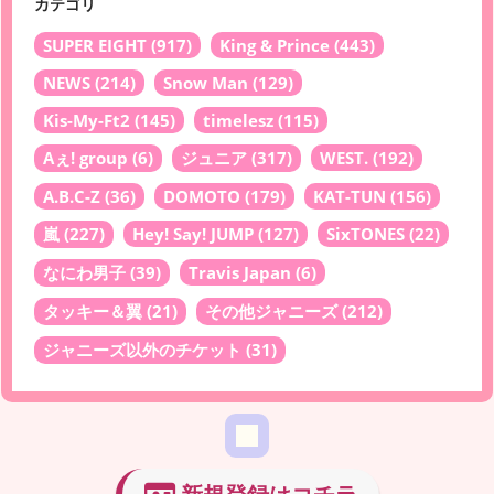
カテゴリ
SUPER EIGHT
(917)
King & Prince
(443)
NEWS
(214)
Snow Man
(129)
Kis-My-Ft2
(145)
timelesz
(115)
Aぇ! group
(6)
ジュニア
(317)
WEST.
(192)
A.B.C-Z
(36)
DOMOTO
(179)
KAT-TUN
(156)
嵐
(227)
Hey! Say! JUMP
(127)
SixTONES
(22)
なにわ男子
(39)
Travis Japan
(6)
タッキー＆翼
(21)
その他ジャニーズ
(212)
ジャニーズ以外のチケット
(31)