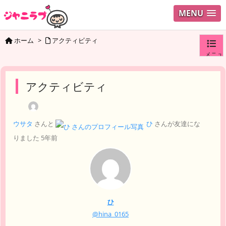
MENU
ホーム
>
アクティビティ
メニュ
ログイ
アクティビティ
ユーザ
ウサタ
さんと
ひ
さんが友達にな
検索
りました
5年前
ひ
@hina_0165