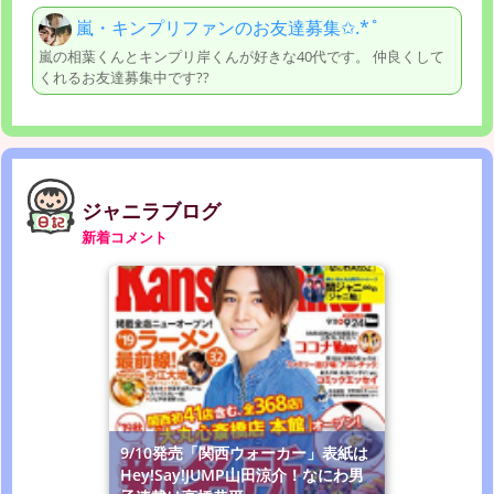
嵐・キンプリファンのお友達募集✩.*˚
嵐の相葉くんとキンプリ岸くんが好きな40代です。 仲良くして
くれるお友達募集中です??
ジャニラブログ
新着コメント
9/10発売「関西ウォーカー」表紙は
Hey!Say!JUMP山田涼介！なにわ男