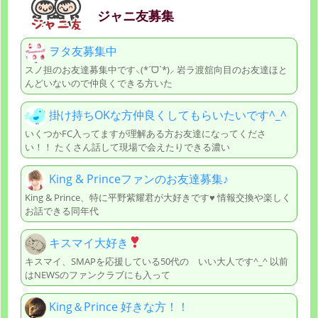
ジャニ友募集
ヲタ友募集中
スノ担のお友達募集中です⸜(*ˊᗜˋ*)⸝ 岩ラ渡舘向目のお友達ほと
んどいないので仲良くできる方いた
掛け持ちOKな方仲良くしてもらいたいです^_^
いくつかFC入ってますが理解ある方お友達になってくださ
い！！ たくさん話して現場で会えたりできる濃い
King & Princeファンのお友達募集♪
King & Prince、特に平野紫耀君が大好きです♥️ 情報交換や楽しく
お話できる同年代
キスマイ大好き
キスマイ、SMAPを応援している50代の いい大人です^_^ 以前
はNEWSのファンクラブにも入って
King＆Prince 好きな方！！