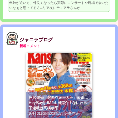
年齢が近い方、仲良くなったら実際にコンサートや現場で会いた
いなぁと思ってる方…リア友にティアラさんが
ジャニラブログ
新着コメント
9/10発売「関西ウォーカー」表紙は
Hey!Say!JUMP山田涼介！なにわ男
子連載は高橋恭平
9月10日発売の雑誌「関西ウォ