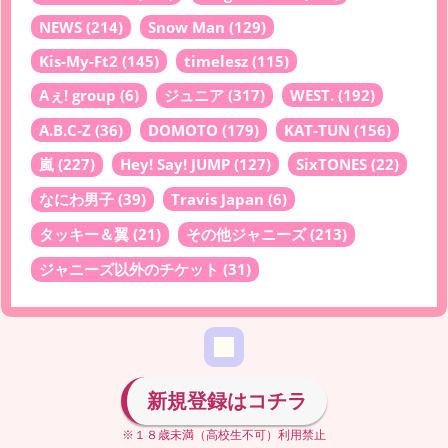
NEWS
(214)
Snow Man
(129)
Kis-My-Ft2
(145)
timelesz
(115)
Aぇ! group
(6)
ジュニア
(317)
WEST.
(192)
A.B.C-Z
(36)
DOMOTO
(179)
KAT-TUN
(156)
嵐
(227)
Hey! Say! JUMP
(127)
SixTONES
(22)
なにわ男子
(39)
Travis Japan
(6)
タッキー＆翼
(21)
その他ジャニーズ
(213)
ジャニーズ以外のチケット
(31)
新規登録はコチラ
※１８歳未満（高校生不可）利用禁止