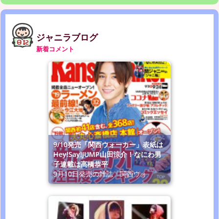
ジャニラブログ
新着コメント
9/10発売「関西ウォーカー」表紙は
Hey!Say!JUMP山田涼介！なにわ男
子連載は高橋恭平
9月10日発売の雑誌「関西ウォ