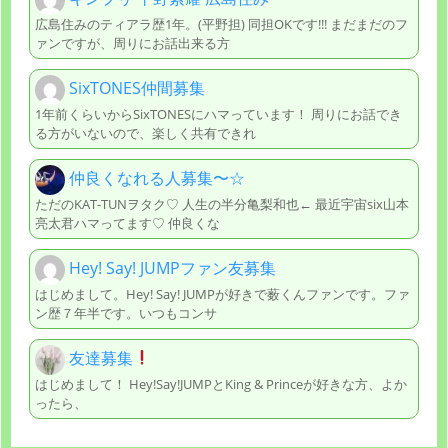
広島住みのティアラ歴1年。(平野担) 同担OKです!!! まだまだのフ
ァンですが、周りにお話出来る方
SixTONES仲間募集
1年前くらいからSixTONESにハマっています！ 周りにお話でき
る方がいないので、楽しく共有できれ
仲良くなれる人募集〜☆
ただのKAT-TUNヲタク♡ 人生の半分亀梨和也← 最近宇宙six山本
亮太君ハマってます♡ 仲良くな
Hey! Say! JUMPファン友募集
はじめまして。Hey! Say! JUMPが好きで薮くんファンです。ファ
ン歴７年半です。いつもコンサ
友達募集
はじめまして！ Hey!Say!JUMPとKing & Princeが好きな方、よか
ったら、