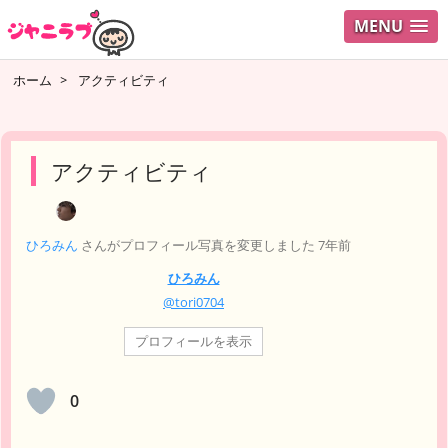
MENU
ログイ
ホーム
>
アクティビティ
ユーザ
検索
アクティビティ
ひろみん
さんがプロフィール写真を変更しました
7年前
ひろみん
@tori0704
プロフィールを表示
0