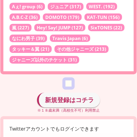
Aぇ! group
(6)
ジュニア
(317)
WEST.
(192)
A.B.C-Z
(36)
DOMOTO
(179)
KAT-TUN
(156)
嵐
(227)
Hey! Say! JUMP
(127)
SixTONES
(22)
なにわ男子
(39)
Travis Japan
(6)
タッキー＆翼
(21)
その他ジャニーズ
(213)
ジャニーズ以外のチケット
(31)
新規登録はコチラ
※１８歳未満（高校生不可）利用禁止
Twitterアカウントでもログインできます