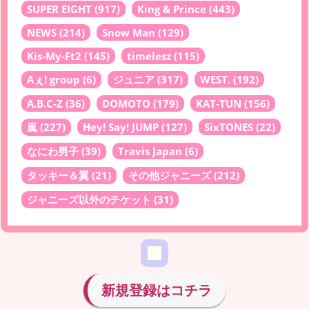
SUPER EIGHT
(917)
King & Prince
(443)
NEWS
(214)
Snow Man
(129)
Kis-My-Ft2
(145)
timelesz
(115)
Aぇ! group
(6)
ジュニア
(317)
WEST.
(192)
A.B.C-Z
(36)
DOMOTO
(179)
KAT-TUN
(156)
嵐
(227)
Hey! Say! JUMP
(127)
SixTONES
(22)
なにわ男子
(39)
Travis Japan
(6)
タッキー＆翼
(21)
その他ジャニーズ
(212)
ジャニーズ以外のチケット
(31)
新規登録はコチラ