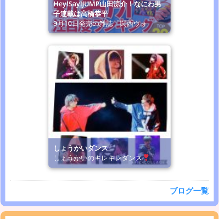
Hey!Say!JUMP山田涼介！なにわ男
子連載は高橋恭平
9月10日発売の雑誌「関西ウォ
しょうかいダンス
しょうかいのキレキレダンス
ブログ一覧