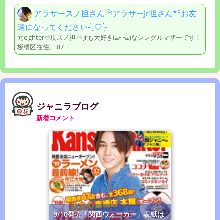
アラサースノ担さん☃︎アラサーJr担さん*°お友
達になってください- ̗̀ ♡ ̖́-
元eighter♾現スノ担☃︎ Jrも大好き(⑉• •⑉)なシングルマザーです！
板橋区在住。 87
ジャニラブログ
新着コメント
9/10発売「関西ウォーカー」表紙は