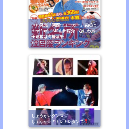
9/10発売「関西ウォーカー」表紙は
Hey!Say!JUMP山田涼介！なにわ男
子連載は高橋恭平
9月10日発売の雑誌「関西ウォ
しょうかいダンス
しょうかいのキレキレダンス