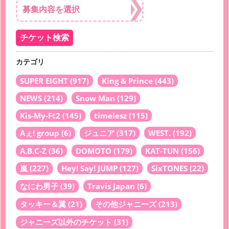
カテゴリ
SUPER EIGHT
(917)
King & Prince
(443)
NEWS
(214)
Snow Man
(129)
Kis-My-Ft2
(145)
timelesz
(115)
Aぇ! group
(6)
ジュニア
(317)
WEST.
(192)
A.B.C-Z
(36)
DOMOTO
(179)
KAT-TUN
(156)
嵐
(227)
Hey! Say! JUMP
(127)
SixTONES
(22)
なにわ男子
(39)
Travis Japan
(6)
タッキー＆翼
(21)
その他ジャニーズ
(213)
ジャニーズ以外のチケット
(31)