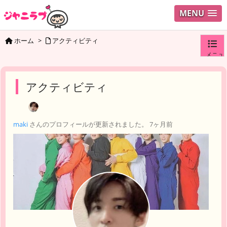
MENU
ホーム
>
アクティビティ
メニュ
ログイ
アクティビティ
ユーザ
maki
さんのプロフィールが更新されました。
7ヶ月前
検索