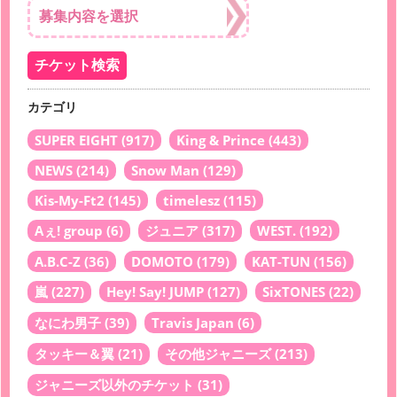
カテゴリ
SUPER EIGHT
(917)
King & Prince
(443)
NEWS
(214)
Snow Man
(129)
Kis-My-Ft2
(145)
timelesz
(115)
Aぇ! group
(6)
ジュニア
(317)
WEST.
(192)
A.B.C-Z
(36)
DOMOTO
(179)
KAT-TUN
(156)
嵐
(227)
Hey! Say! JUMP
(127)
SixTONES
(22)
なにわ男子
(39)
Travis Japan
(6)
タッキー＆翼
(21)
その他ジャニーズ
(213)
ジャニーズ以外のチケット
(31)