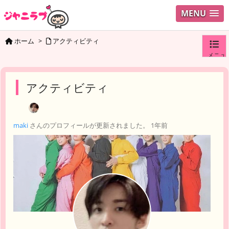
MENU
ホーム
>
アクティビティ
メニュ
ログイ
アクティビティ
ユーザ
maki
さんのプロフィールが更新されました。
1年前
検索