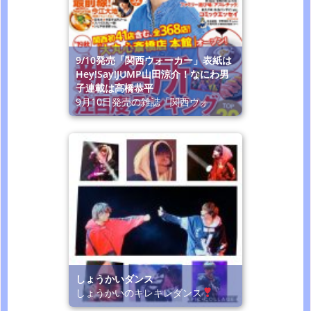
9/10発売「関西ウォーカー」表紙は
Hey!Say!JUMP山田涼介！なにわ男
子連載は高橋恭平
9月10日発売の雑誌「関西ウォ
しょうかいダンス
しょうかいのキレキレダンス