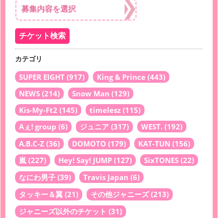
カテゴリ
SUPER EIGHT
(917)
King & Prince
(443)
NEWS
(214)
Snow Man
(129)
Kis-My-Ft2
(145)
timelesz
(115)
Aぇ! group
(6)
ジュニア
(317)
WEST.
(192)
A.B.C-Z
(36)
DOMOTO
(179)
KAT-TUN
(156)
嵐
(227)
Hey! Say! JUMP
(127)
SixTONES
(22)
なにわ男子
(39)
Travis Japan
(6)
タッキー＆翼
(21)
その他ジャニーズ
(213)
ジャニーズ以外のチケット
(31)