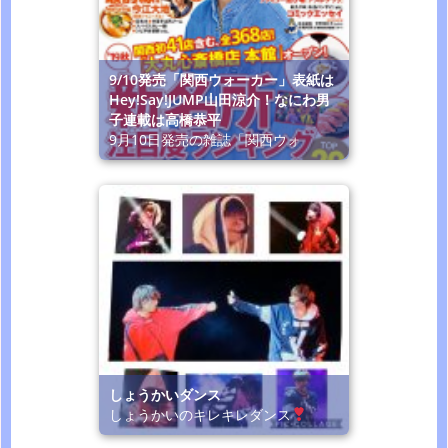
9/10発売「関西ウォーカー」表紙は
Hey!Say!JUMP山田涼介！なにわ男
子連載は高橋恭平
9月10日発売の雑誌「関西ウォ
しょうかいダンス
しょうかいのキレキレダンス