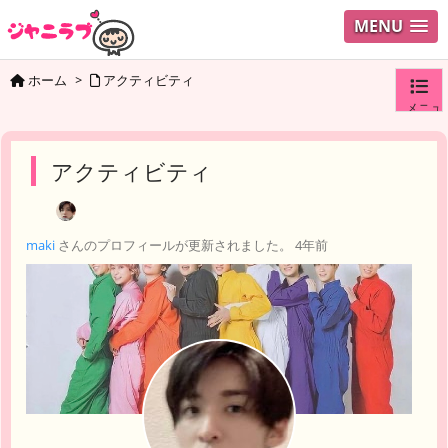
MENU
ホーム
>
アクティビティ
メニュ
ログイ
アクティビティ
ユーザ
maki
さんのプロフィールが更新されました。
4年前
検索