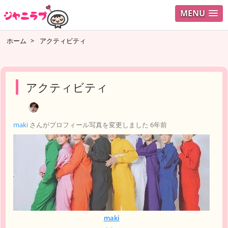
MENU
ログイ
ホーム
>
アクティビティ
ユーザ
検索
アクティビティ
maki
さんがプロフィール写真を変更しました
6年前
maki