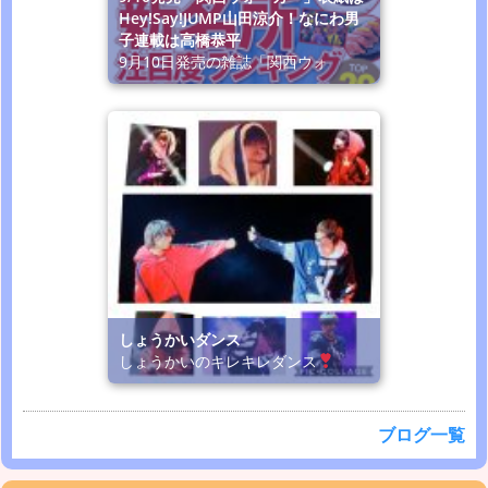
Hey!Say!JUMP山田涼介！なにわ男
子連載は高橋恭平
9月10日発売の雑誌「関西ウォ
しょうかいダンス
しょうかいのキレキレダンス
ブログ一覧