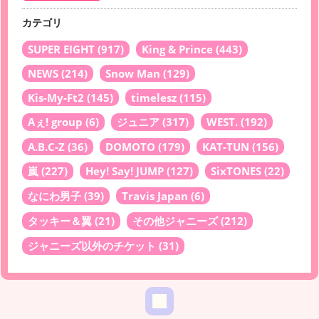
カテゴリ
SUPER EIGHT
(917)
King & Prince
(443)
NEWS
(214)
Snow Man
(129)
Kis-My-Ft2
(145)
timelesz
(115)
Aぇ! group
(6)
ジュニア
(317)
WEST.
(192)
A.B.C-Z
(36)
DOMOTO
(179)
KAT-TUN
(156)
嵐
(227)
Hey! Say! JUMP
(127)
SixTONES
(22)
なにわ男子
(39)
Travis Japan
(6)
タッキー＆翼
(21)
その他ジャニーズ
(212)
ジャニーズ以外のチケット
(31)