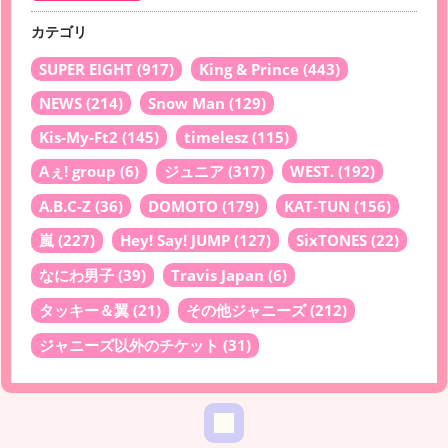
カテゴリ
SUPER EIGHT
(917)
King & Prince
(443)
NEWS
(214)
Snow Man
(129)
Kis-My-Ft2
(145)
timelesz
(115)
Aぇ! group
(6)
ジュニア
(317)
WEST.
(192)
A.B.C-Z
(36)
DOMOTO
(179)
KAT-TUN
(156)
嵐
(227)
Hey! Say! JUMP
(127)
SixTONES
(22)
なにわ男子
(39)
Travis Japan
(6)
タッキー＆翼
(21)
その他ジャニーズ
(212)
ジャニーズ以外のチケット
(31)