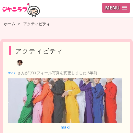
MENU
ログイ
ホーム
>
アクティビティ
ユーザ
検索
アクティビティ
maki
さんがプロフィール写真を変更しました
6年前
maki