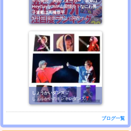
9/10発売「関西ウォーカー」表紙は
Hey!Say!JUMP山田涼介！なにわ男
子連載は高橋恭平
9月10日発売の雑誌「関西ウォ
しょうかいダンス
しょうかいのキレキレダンス
ブログ一覧