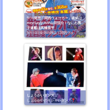
9/10発売「関西ウォーカー」表紙は
Hey!Say!JUMP山田涼介！なにわ男
子連載は高橋恭平
9月10日発売の雑誌「関西ウォ
しょうかいダンス
しょうかいのキレキレダンス