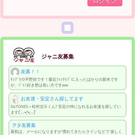
ジャニ友募集
友募！！
ｷﾝﾌﾟﾘの平野担です！最近ﾌｧﾝｸﾗﾌﾞに入ったばかりの新米です
が、ｼﾞｬﾆ好き歴は長い方ですww
お友達・安定さん探してます
SixTONES＞松村北斗くん? 安定の仲になれるお友達を探してい
ます‎(͒ ⸝⸝•̥?•̥⸝⸝)͒
ヲタ友募集
最初は、メールになりますが 慣れてきたらラインなどで 楽しく