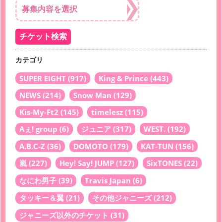
カテゴリ
SUPER EIGHT
(917)
King & Prince
(443)
NEWS
(214)
Snow Man
(129)
Kis-My-Ft2
(145)
timelesz
(115)
Aぇ! group
(6)
ジュニア
(317)
WEST.
(192)
A.B.C-Z
(36)
DOMOTO
(179)
KAT-TUN
(156)
嵐
(227)
Hey! Say! JUMP
(127)
SixTONES
(22)
なにわ男子
(39)
Travis Japan
(6)
タッキー＆翼
(21)
その他ジャニーズ
(212)
ジャニーズ以外のチケット
(31)