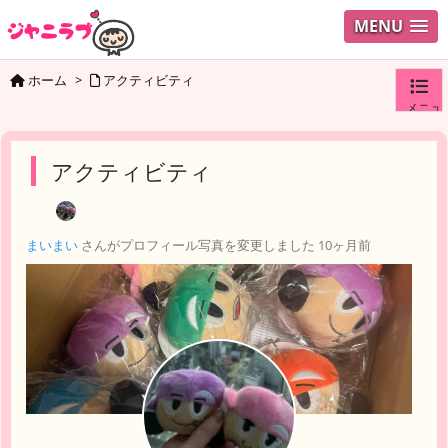
MENU
ホーム
>
アクティビティ
メニュ
ログイ
アクティビティ
ユーザ
まいまい
さんがプロフィール写真を変更しました
10ヶ月前
検索