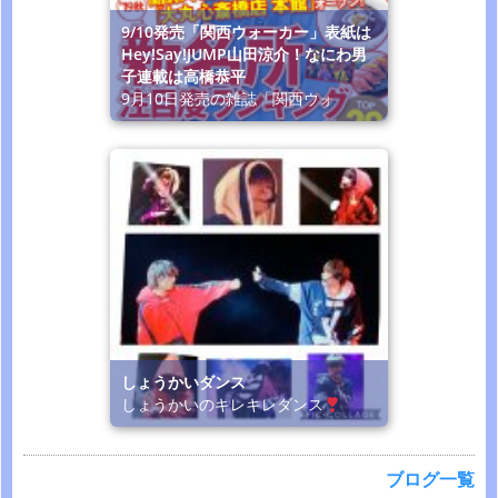
9/10発売「関西ウォーカー」表紙は
Hey!Say!JUMP山田涼介！なにわ男
子連載は高橋恭平
9月10日発売の雑誌「関西ウォ
しょうかいダンス
しょうかいのキレキレダンス
ブログ一覧