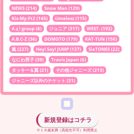
NEWS
(214)
Snow Man
(129)
Kis-My-Ft2
(145)
timelesz
(115)
Aぇ! group
(6)
ジュニア
(317)
WEST.
(192)
A.B.C-Z
(36)
DOMOTO
(179)
KAT-TUN
(156)
嵐
(227)
Hey! Say! JUMP
(127)
SixTONES
(22)
なにわ男子
(39)
Travis Japan
(6)
タッキー＆翼
(21)
その他ジャニーズ
(213)
ジャニーズ以外のチケット
(31)
新規登録はコチラ
※１８歳未満（高校生不可）利用禁止