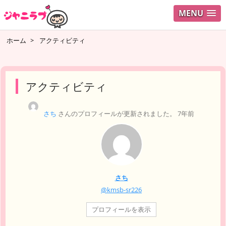
MENU
ログイ
ホーム
>
アクティビティ
ユーザ
検索
アクティビティ
さち
さんのプロフィールが更新されました。
7年前
さち
@kmsb-sr226
プロフィールを表示