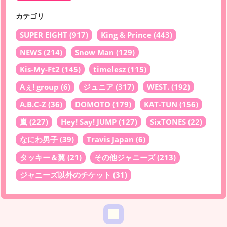
カテゴリ
SUPER EIGHT
(917)
King & Prince
(443)
NEWS
(214)
Snow Man
(129)
Kis-My-Ft2
(145)
timelesz
(115)
Aぇ! group
(6)
ジュニア
(317)
WEST.
(192)
A.B.C-Z
(36)
DOMOTO
(179)
KAT-TUN
(156)
嵐
(227)
Hey! Say! JUMP
(127)
SixTONES
(22)
なにわ男子
(39)
Travis Japan
(6)
タッキー＆翼
(21)
その他ジャニーズ
(213)
ジャニーズ以外のチケット
(31)