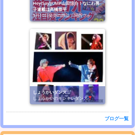
Hey!Say!JUMP山田涼介！なにわ男
子連載は高橋恭平
9月10日発売の雑誌「関西ウォ
しょうかいダンス
しょうかいのキレキレダンス
ブログ一覧