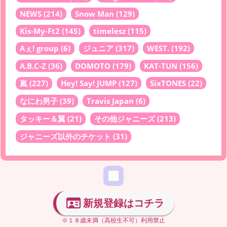
NEWS
(214)
Snow Man
(129)
Kis-My-Ft2
(145)
timelesz
(115)
Aぇ! group
(6)
ジュニア
(317)
WEST.
(192)
A.B.C-Z
(36)
DOMOTO
(179)
KAT-TUN
(156)
嵐
(227)
Hey! Say! JUMP
(127)
SixTONES
(22)
なにわ男子
(39)
Travis Japan
(6)
タッキー＆翼
(21)
その他ジャニーズ
(213)
ジャニーズ以外のチケット
(31)
新規登録はコチラ
※１８歳未満（高校生不可）利用禁止