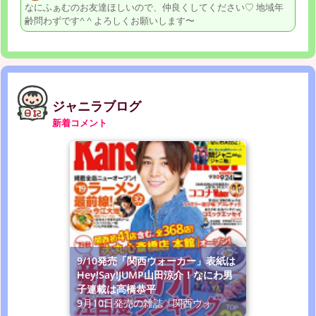
なにふぁむのお友達ほしいので、仲良くしてください♡ 地域年
齢問わずです^ ^ よろしくお願いします〜
ジャニラブログ
新着コメント
9/10発売「関西ウォーカー」表紙は
Hey!Say!JUMP山田涼介！なにわ男
子連載は高橋恭平
9月10日発売の雑誌「関西ウォ