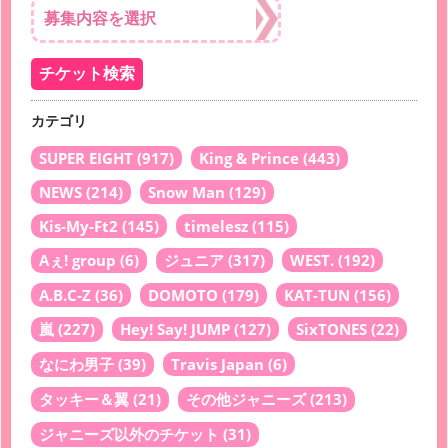
カテゴリ
SUPER EIGHT
(917)
King & Prince
(443)
NEWS
(214)
Snow Man
(129)
Kis-My-Ft2
(145)
timelesz
(115)
Aぇ! group
(6)
ジュニア
(317)
WEST.
(192)
A.B.C-Z
(36)
DOMOTO
(179)
KAT-TUN
(156)
嵐
(227)
Hey! Say! JUMP
(127)
SixTONES
(22)
なにわ男子
(39)
Travis Japan
(6)
タッキー＆翼
(21)
その他ジャニーズ
(213)
ジャニーズ以外のチケット
(31)