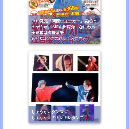
9/10発売「関西ウォーカー」表紙は
Hey!Say!JUMP山田涼介！なにわ男
子連載は高橋恭平
9月10日発売の雑誌「関西ウォ
しょうかいダンス
しょうかいのキレキレダンス