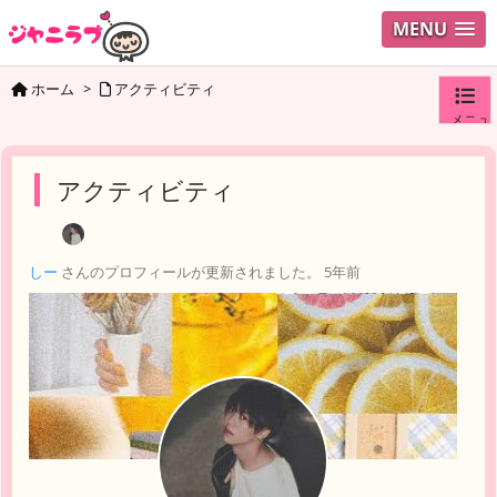
MENU
ホーム
>
アクティビティ
メニュ
ログイ
アクティビティ
ユーザ
しー
さんのプロフィールが更新されました。
5年前
検索