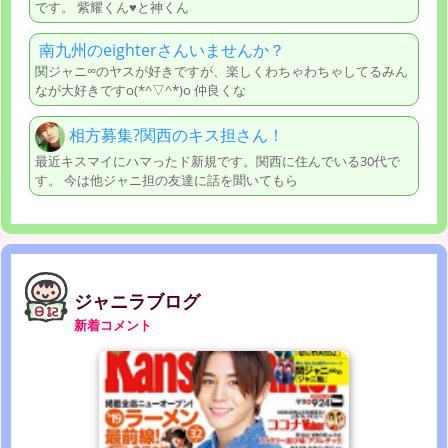
です。 紫耀くん♥️と神くん
南九州のeighterさんいませんか？
関ジャニ∞のヤスが好きですが、楽しくわちゃわちゃしてるみん
なが大好きですo(*^▽^*)o 仲良くな
相方募集?関西のキス担さん！
最近キスマイにハマったド新規です。関西に住んでいる30代で
す。 今は他ジャニ担の友達に話を聞いてもら
ジャニラブログ
新着コメント