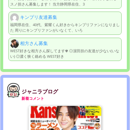
スノ担さん募集します！ 当方静岡県在住、3
キンプリ友達募集
福岡県在住、40代、紫耀くん好きからキンプリファンになりまし
た 周りにキンプリファンがいなくて、いろ
相方さん募集
WEST好きな相方さん探してます✾ ◎濵田担の友達が少ない(いな
い) ◎濃く狭く絡める WEST好き
ジャニラブログ
新着コメント