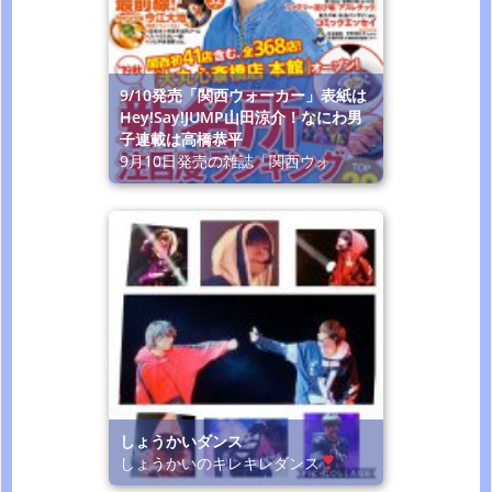
9/10発売「関西ウォーカー」表紙は
Hey!Say!JUMP山田涼介！なにわ男
子連載は高橋恭平
9月10日発売の雑誌「関西ウォ
しょうかいダンス
しょうかいのキレキレダンス