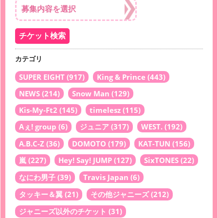
カテゴリ
SUPER EIGHT
(917)
King & Prince
(443)
NEWS
(214)
Snow Man
(129)
Kis-My-Ft2
(145)
timelesz
(115)
Aぇ! group
(6)
ジュニア
(317)
WEST.
(192)
A.B.C-Z
(36)
DOMOTO
(179)
KAT-TUN
(156)
嵐
(227)
Hey! Say! JUMP
(127)
SixTONES
(22)
なにわ男子
(39)
Travis Japan
(6)
タッキー＆翼
(21)
その他ジャニーズ
(212)
ジャニーズ以外のチケット
(31)