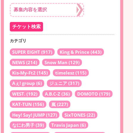
カテゴリ
SUPER EIGHT
(917)
King & Prince
(443)
NEWS
(214)
Snow Man
(129)
Kis-My-Ft2
(145)
timelesz
(115)
Aぇ! group
(6)
ジュニア
(317)
WEST.
(192)
A.B.C-Z
(36)
DOMOTO
(179)
KAT-TUN
(156)
嵐
(227)
Hey! Say! JUMP
(127)
SixTONES
(22)
なにわ男子
(39)
Travis Japan
(6)