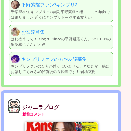
平野紫耀ファン?キンプリ?
千葉県在住 キンプリＦC会員 平野紫耀の沼に、この年齢で
はまりました 近くにキンプリトークする友人が
お友達募集
はじめまして！ King & Princeの平野紫耀くん、KAT-TUNの
亀梨和也くんが大好
キンプリファンの方〜友達募集！
キンプリファンの友人が近くにいません。どなたか一緒に
お話してくれる40代前後の方募集です！ 岩橋玄樹
ジャニラブログ
新着コメント