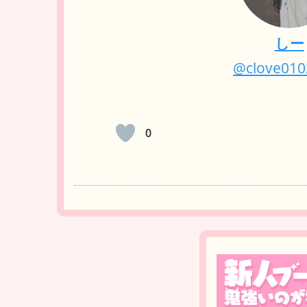
しー
@clove01
0