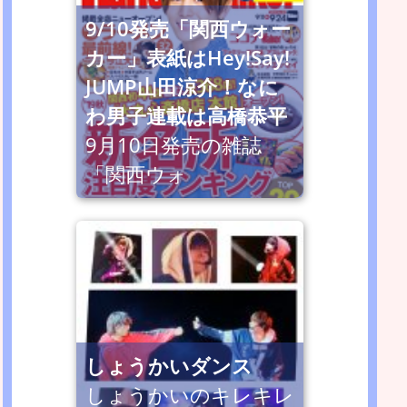
9/10発売「関西ウォー
カー」表紙はHey!Say!
JUMP山田涼介！なに
わ男子連載は高橋恭平
9月10日発売の雑誌
「関西ウォ
しょうかいダンス
しょうかいのキレキレ