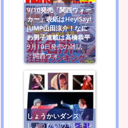
9/10発売「関西ウォー
カー」表紙はHey!Say!
JUMP山田涼介！なに
わ男子連載は高橋恭平
9月10日発売の雑誌
「関西ウォ
しょうかいダンス
しょうかいのキレキレ