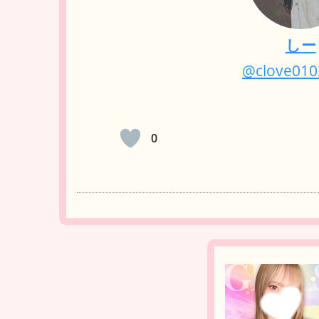
しー
@clove01
0