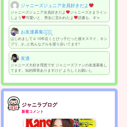
ジャニーズジュニア全員好きだよ
ジャニーズジュニア全員好きだよ
ジャニーズさまライン
しよう
可愛いと、男女に言われたよ
読書も、ギャ
お友達募集ꪔ̤̥ꪔ̤̮ꪔ̤̫
はじめまして☺︎ 10年近くとびっ子だった後キスマイ、キン
プリ、Jr…と色んなグルを渡り歩いてます?
友達
ジャニーズ大好き理恵です ジャニーズファンの友達募集し
てます。知的障害ありますけど よろしくお願いし
ジャニラブログ
新着コメント