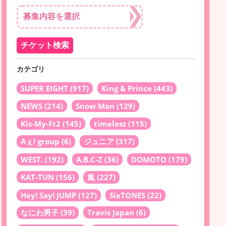
カテゴリ
SUPER EIGHT
(917)
King & Prince
(443)
NEWS
(214)
Snow Man
(129)
Kis-My-Ft2
(145)
timelesz
(115)
Aぇ! group
(6)
ジュニア
(317)
WEST.
(192)
A.B.C-Z
(36)
DOMOTO
(179)
KAT-TUN
(156)
嵐
(227)
Hey! Say! JUMP
(127)
SixTONES
(22)
なにわ男子
(39)
Travis Japan
(6)