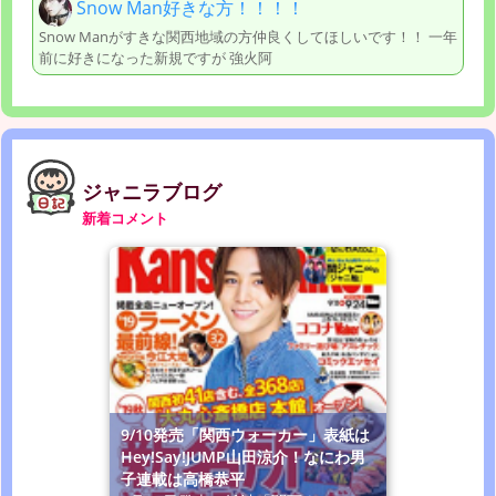
Snow Man好きな方！！！！
Snow Manがすきな関西地域の方仲良くしてほしいです！！ 一年
前に好きになった新規ですが 強火阿
ジャニラブログ
新着コメント
9/10発売「関西ウォーカー」表紙は
Hey!Say!JUMP山田涼介！なにわ男
子連載は高橋恭平