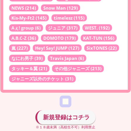
NEWS
(214)
Snow Man
(129)
Kis-My-Ft2
(145)
timelesz
(115)
Aぇ! group
(6)
ジュニア
(317)
WEST.
(192)
A.B.C-Z
(36)
DOMOTO
(179)
KAT-TUN
(156)
嵐
(227)
Hey! Say! JUMP
(127)
SixTONES
(22)
なにわ男子
(39)
Travis Japan
(6)
タッキー＆翼
(21)
その他ジャニーズ
(213)
ジャニーズ以外のチケット
(31)
新規登録はコチラ
※１８歳未満（高校生不可）利用禁止