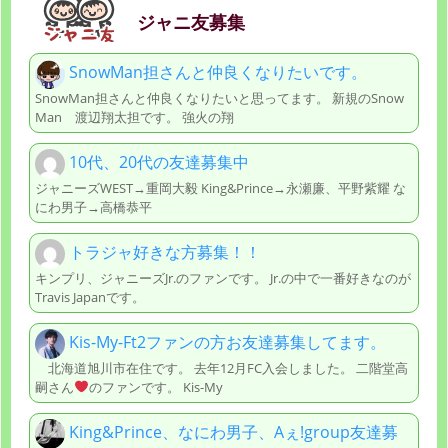
ジャニ友募集
SnowMan担さんと仲良くなりたいです。
SnowMan担さんと仲良くなりたいと思ってます。 新規のSnow
Man 渡辺翔太担です。 強火の翔
10代、20代の友達募集中
ジャニーズWEST→重岡大毅 King&Prince→永瀬廉、平野紫耀 な
にわ男子→高橋恭平
トラジャ好きな方募集！！
キンプリ、ジャニーズJr.のファンです。 Jr.の中で一番好きなのが
Travis Japanです。
Kis-My-Ft2ファンの方お友達募集してます。
北海道旭川市在住です。 去年12月FC入会しました。 二階堂高
嗣さん
のファンです。 Kis-My
King&Prince、なにわ男子、Aぇ!group友達募