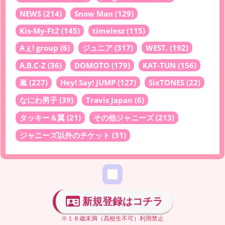
NEWS
(214)
Snow Man
(129)
Kis-My-Ft2
(145)
timelesz
(115)
Aぇ! group
(6)
ジュニア
(317)
WEST.
(192)
A.B.C-Z
(36)
DOMOTO
(179)
KAT-TUN
(156)
嵐
(227)
Hey! Say! JUMP
(127)
SixTONES
(22)
なにわ男子
(39)
Travis Japan
(6)
タッキー＆翼
(21)
その他ジャニーズ
(213)
ジャニーズ以外のチケット
(31)
新規登録はコチラ
※１８歳未満（高校生不可）利用禁止