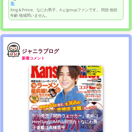
集
King＆Prince、なにわ男子、Aぇ!groupファンです。 同担 他担
年齢 地域問いません。
ジャニラブログ
新着コメント
9/10発売「関西ウォーカー」表紙は
Hey!Say!JUMP山田涼介！なにわ男
子連載は高橋恭平