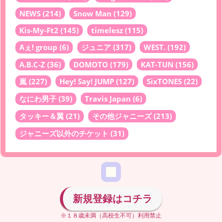
NEWS
(214)
Snow Man
(129)
Kis-My-Ft2
(145)
timelesz
(115)
Aぇ! group
(6)
ジュニア
(317)
WEST.
(192)
A.B.C-Z
(36)
DOMOTO
(179)
KAT-TUN
(156)
嵐
(227)
Hey! Say! JUMP
(127)
SixTONES
(22)
なにわ男子
(39)
Travis Japan
(6)
タッキー＆翼
(21)
その他ジャニーズ
(213)
ジャニーズ以外のチケット
(31)
新規登録はコチラ
※１８歳未満（高校生不可）利用禁止