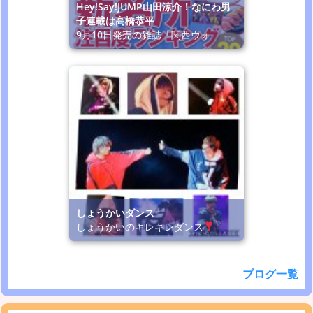
Hey!Say!JUMP山田涼介！なにわ男
子連載は高橋恭平
9月10日発売の雑誌「関西ウォ
しょうかいダンス
しょうかいのキレキレダンス
ブログ一覧