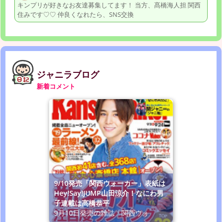
キンプリが好きなお友達募集してます！ 当方、髙橋海人担 関西
住みです♡♡ 仲良くなれたら、SNS交換
ジャニラブログ
新着コメント
9/10発売「関西ウォーカー」表紙は
Hey!Say!JUMP山田涼介！なにわ男
子連載は高橋恭平
9月10日発売の雑誌「関西ウォ