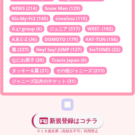
NEWS
(214)
Snow Man
(129)
Kis-My-Ft2
(145)
timelesz
(115)
Aぇ! group
(6)
ジュニア
(317)
WEST.
(192)
A.B.C-Z
(36)
DOMOTO
(179)
KAT-TUN
(156)
嵐
(227)
Hey! Say! JUMP
(127)
SixTONES
(22)
なにわ男子
(39)
Travis Japan
(6)
タッキー＆翼
(21)
その他ジャニーズ
(213)
ジャニーズ以外のチケット
(31)
新規登録はコチラ
※１８歳未満（高校生不可）利用禁止