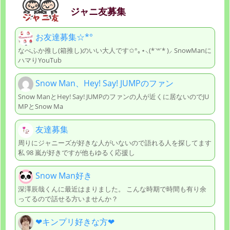
ジャニ友募集
お友達募集☆*°
なべふか推し(箱推し)のいい大人です✩°｡⋆⸜(*˙꒳˙* )⸝ SnowManに
ハマりYouTub
Snow Man、Hey! Say! JUMPのファン
Snow ManとHey! Say! JUMPのファンの人が近くに居ないのでJU
MPとSnow Ma
友達募集
周りにジャニーズが好きな人がいないので語れる人を探してます
私 98 嵐が好きですが他もゆるく応援し
Snow Man好き
深澤辰哉くんに最近はまりました。 こんな時期で時間も有り余
ってるので話せる方いませんか？
❤︎︎キンプリ好きな方❤︎︎