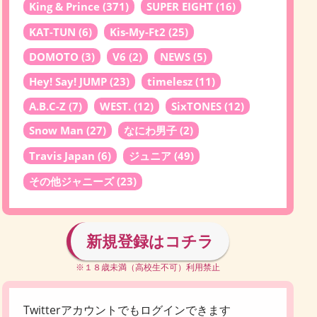
King & Prince
(371)
SUPER EIGHT
(16)
KAT-TUN
(6)
Kis-My-Ft2
(25)
DOMOTO
(3)
V6
(2)
NEWS
(5)
Hey! Say! JUMP
(23)
timelesz
(11)
A.B.C-Z
(7)
WEST.
(12)
SixTONES
(12)
Snow Man
(27)
なにわ男子
(2)
Travis Japan
(6)
ジュニア
(49)
その他ジャニーズ
(23)
新規登録はコチラ
※１８歳未満（高校生不可）利用禁止
Twitterアカウントでもログインできます