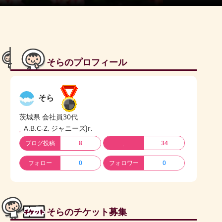
そらのプロフィール
そら
茨城県 会社員30代
A.B.C-Z, ジャニーズJr.
ブログ投稿
8
34
フォロー
0
フォロワー
0
そらのチケット募集