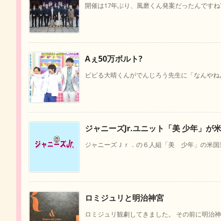
開催は17年ぶり、風磨くん発案だったんですね
Aぇ50万ボルト?
ビビる大晴くんがでんじろう先生に「なんやねん
ジャニーズJr.ユニット「美 少年」が
ジャニーズＪｒ．の６人組「美 少年」の米国進
ロミジュリと明治神宮
ロミジュリ観劇してきました。 その前に明治神宮