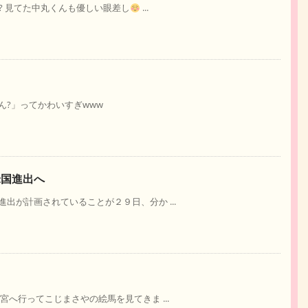
? 見てた中丸くんも優しい眼差し
...
?」ってかわいすぎwww
米国進出へ
出が計画されていることが２９日、分か ...
へ行ってこじまさやの絵馬を見てきま ...