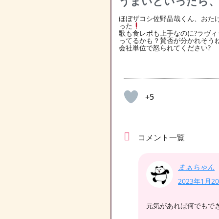
うまいといったら
ほぼザコシ佐野晶哉くん、おた
った
歌も食レポも上手なのに?ラヴ
ってるかも？賛否が分かれそうね
会社単位で怒られてください?
+5
コメント一覧
まぁちゃん
2023年1月20
元気があれば何でもで